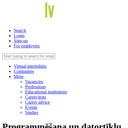
Search
Login
Sign up
For employers
Virtual internships
Companies
More
Vacancies
Professions
Educational institutions
Career tests
Career advice
Events
Studies
Programmēšana un datortīklu