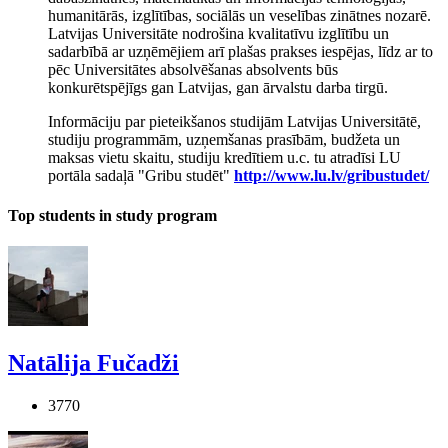
humanitārās, izglītības, sociālās un veselības zinātnes nozarē.
Latvijas Universitāte nodrošina kvalitatīvu izglītību un
sadarbībā ar uzņēmējiem arī plašas prakses iespējas, līdz ar to
pēc Universitātes absolvēšanas absolvents būs
konkurētspējīgs gan Latvijas, gan ārvalstu darba tirgū.
Informāciju par pieteikšanos studijām Latvijas Universitātē,
studiju programmām, uzņemšanas prasībām, budžeta un
maksas vietu skaitu, studiju kredītiem u.c. tu atradīsi LU
portāla sadaļā "Gribu studēt"
http://www.lu.lv/gribustudet/
Top students in study program
Natālija Fučadži
3770