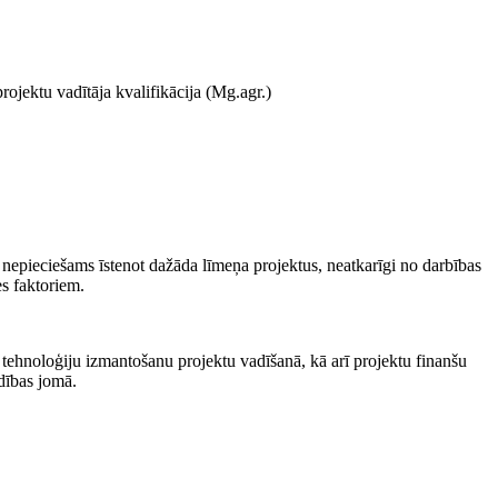
rojektu vadītāja kvalifikācija (Mg.agr.)
 nepieciešams īstenot dažāda līmeņa projektus, neatkarīgi no darbības
es faktoriem.
 tehnoloģiju izmantošanu projektu vadīšanā, kā arī projektu finanšu
adības jomā.