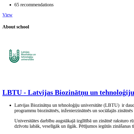
65 recommendations
View
About school
LBTU - Latvijas Biozinātņu un tehnoloģiju
Latvijas Biozinātņu un tehnoloģiju universitāte (LBTU) ir daudz
programmu biozinātnēs, inženierzinātnēs un sociālajās zinātnēs 
Universitātes darbību augstākajā izglītībā un zinātnē raksturo r
dzīvotu labāk, veselīgāk un ilgāk. Pētījumos iegūtās zināšanas t