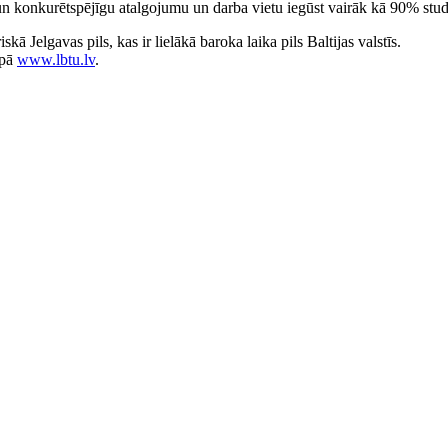
ji un konkurētspējīgu atalgojumu un darba vietu iegūst vairāk kā 90% stu
 Jelgavas pils, kas ir lielākā baroka laika pils Baltijas valstīs.
apā
www.lbtu.lv
.