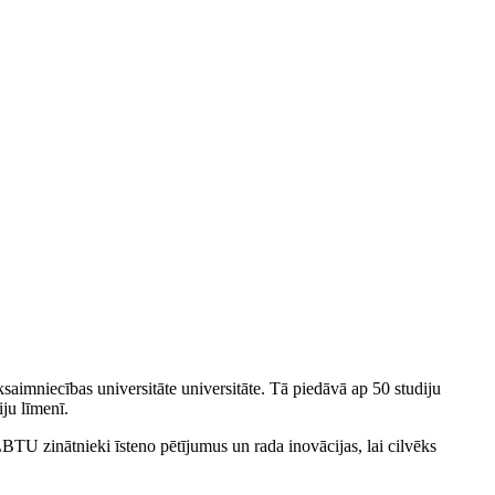
saimniecības universitāte universitāte. Tā piedāvā ap 50 studiju
iju līmenī.
LBTU zinātnieki īsteno pētījumus un rada inovācijas, lai cilvēks