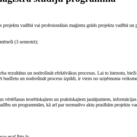
s projektu vadībā vai profesionālais maģistra grāds projektu vadībā un p
 mēneši (3 semestri);
 rezultātus un nodrošināt efektīvākus procesus. Lai to īstenotu, bieži
rtēt budžetu un nodrošināt procesu izpildi, ir viens no uzņēmuma veiksm
 un vērtēšanas teorētiskajiem un praktiskajiem jautājumiem, informācijas
s vadību un programmām, kā arī par normatīvo aktu prasībām projektu v
ww.esaf.lbtu.lv