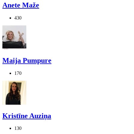
Anete Maže
430
Maija Pumpure
170
Kristīne Auziņa
130