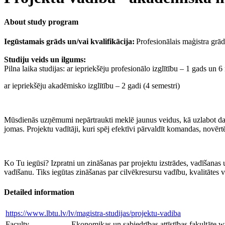
About study program
Iegūstamais grāds un/vai kvalifikācija:
Profesionālais maģistra grād
Studiju veids un ilgums:
Pilna laika studijas: ar iepriekšēju profesionālo izglītību – 1 gads un 6
ar iepriekšēju akadēmisko izglītību – 2 gadi (4 semestri)
Mūsdienās uzņēmumi nepārtraukti meklē jaunus veidus, kā uzlabot darba
jomas. Projektu vadītāji, kuri spēj efektīvi pārvaldīt komandas, novē
Ko Tu iegūsi? Izpratni un zināšanas par projektu izstrādes, vadīšanas
vadīšanu. Tiks iegūtas zināšanas par cilvēkresursu vadību, kvalitāte
Detailed information
https://www.lbtu.lv/lv/magistra-studijas/projektu-vadiba
Faculty
Ekonomikas un sabiedrības attīstības fakultāte w