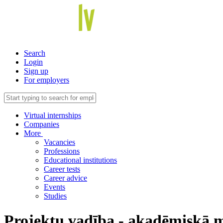
Search
Login
Sign up
For employers
Virtual internships
Companies
More
Vacancies
Professions
Educational institutions
Career tests
Career advice
Events
Studies
Projektu vadība - akadēmiskā 