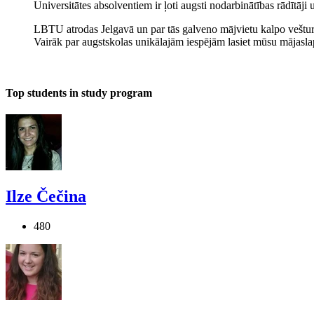
Universitātes absolventiem ir ļoti augsti nodarbinātības rādītā
LBTU atrodas Jelgavā un par tās galveno mājvietu kalpo vešturiskā
Vairāk par augstskolas unikālajām iespējām lasiet mūsu mājasl
Top students in study program
Ilze Čečina
480