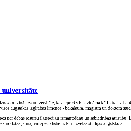
 universitāte
nozaru zinātnes universitāte, kas iepriekš bija zināma kā Latvijas Lauk
visos augstākās izglītības līmeņos - bakalaura, maģistra un doktora stud
ūpes par dabas resursu ilgtspējīgu izmantošanu un sabiedrības attīstību. 
iek nodotas jaunajiem speciālistiem, kuri izvēlas studijas augstskolā.