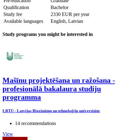
Pre-education
Graduate
Qualification
Bachelor
Study fee
2330 EUR per year
Available languages
English, Latvian
Study programs you might be interested in
Mašīnu projektēšana un ražošana -
profesionālā bakalaura studiju
programma
LBTU - Latvijas Biozinātņu un tehnoloģiju universitāte
14 recommendations
View