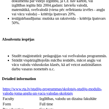
dokumentā par vidējo izglītību, ja CE nav kārtoti, vai
izglītības iegūta līdz 2004.gadam: latviešu valodā,
matemātikā, svešvalodā (viena pēc reflektanta izvēles - angļu
vai vācu valoda) – kritērija īpatsvars 20%.
iestājpārbaudījuma: mutiska un rakstveida – kritērija īpatsvars
50%.
Absolventu iespējas
Studēt maģistratūrā: pedagoģijas vai svešvalodas programmās.
Strādāt vispārizglītojošās mācību iestādēs, mācot angļu vai
vācu valodu vidusskolas klasēs, kā arī veicot audzināšanos
darbu vasaras nometnēs u.c.
Detailed information
https://www.rta.lv/studiju-programmas/skolotajs-studiju-modulis-
valodu-joma-anglu-un-vacu-valodas-skolotajs
Faculty
Izglītības, valodu un dizaina fakultāte
Form
Full time