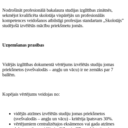
Nodrošināt profesionālā bakalaura studijas izglītības zinātnēs,
sekmējot kvalificēta skolotāja vispārējās un profesionālās
kompetences veidošanos atbilstīgi profesijas standartam „Skolotājs”
studējošā izvēlētās mācību priekšmetu jomās.
Uzņemšanas prasības
Vidējās izglītības dokumentā vērtējums izvēlētās studiju jomas
priekšmetos (svešvalodās – angļu un vācu) ir ne zemāks par 7
ballēm.
Kopējais vērtējums veidojas no:
vidējās atzīmes izvēlētās studiju jomas priekšmetos
(svešvalodās – angļu un vācu) - kritērija īpatsvars 30%.
vērtējumiem centralizētajos eksāmenos vai gada atzīmes