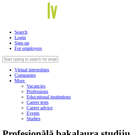
Search
Login
Sign up
For employers
Virtual internships
Companies
More
Vacancies
Professions
Educational institutions
Career tests
Career advice
Events
Studies
Profesionālā bakalaura studiju