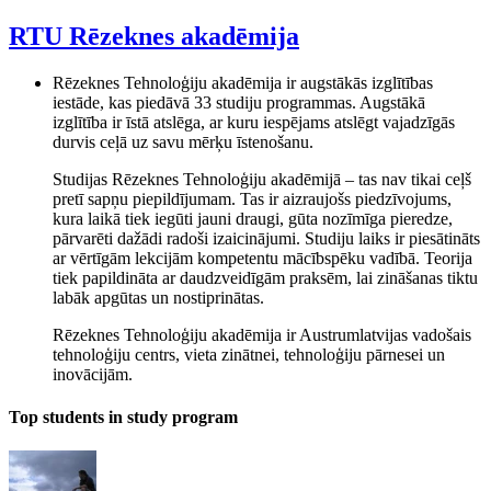
RTU Rēzeknes akadēmija
Rēzeknes Tehnoloģiju akadēmija ir augstākās izglītības
iestāde, kas piedāvā 33 studiju programmas. Augstākā
izglītība ir īstā atslēga, ar kuru iespējams atslēgt vajadzīgās
durvis ceļā uz savu mērķu īstenošanu.
Studijas Rēzeknes Tehnoloģiju akadēmijā – tas nav tikai ceļš
pretī sapņu piepildījumam. Tas ir aizraujošs piedzīvojums,
kura laikā tiek iegūti jauni draugi, gūta nozīmīga pieredze,
pārvarēti dažādi radoši izaicinājumi. Studiju laiks ir piesātināts
ar vērtīgām lekcijām kompetentu mācībspēku vadībā. Teorija
tiek papildināta ar daudzveidīgām praksēm, lai zināšanas tiktu
labāk apgūtas un nostiprinātas.
Rēzeknes Tehnoloģiju akadēmija ir Austrumlatvijas vadošais
tehnoloģiju centrs, vieta zinātnei, tehnoloģiju pārnesei un
inovācijām.
Top students in study program