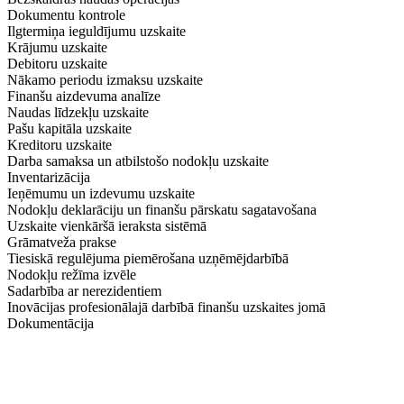
Dokumentu kontrole
Ilgtermiņa ieguldījumu uzskaite
Krājumu uzskaite
Debitoru uzskaite
Nākamo periodu izmaksu uzskaite
Finanšu aizdevuma analīze
Naudas līdzekļu uzskaite
Pašu kapitāla uzskaite
Kreditoru uzskaite
Darba samaksa un atbilstošo nodokļu uzskaite
Inventarizācija
Ieņēmumu un izdevumu uzskaite
Nodokļu deklarāciju un finanšu pārskatu sagatavošana
Uzskaite vienkāršā ieraksta sistēmā
Grāmatveža prakse
Tiesiskā regulējuma piemērošana uzņēmējdarbībā
Nodokļu režīma izvēle
Sadarbība ar nerezidentiem
Inovācijas profesionālajā darbībā finanšu uzskaites jomā
Dokumentācija