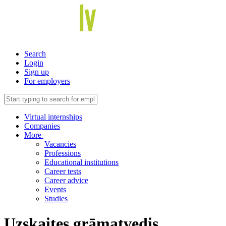
Search
Login
Sign up
For employers
Virtual internships
Companies
More
Vacancies
Professions
Educational institutions
Career tests
Career advice
Events
Studies
Uzskaites grāmatvedis