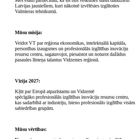
Mēs esam pārliecināti, ka šis būs veiksmes stāsts daudziem
Latvijas jauniešiem, kuri nākotnē izvēlēsies izglītoties
Valmieras tehnikumā.
Mūsu misija:
Veidot VT par reģiona ekonomikas, intelektuālā kapitāla,
personības izaugsmes un profesionālās izglītības inovāciju
resursu centru, sagatavojot, piesaistot un noturot dažādus
pasaules līmeņa talantus Vidzemes reģionā.
Vīzija 2027:
Kļūt par Eiropā atpazīstamu un Vidzemē
spēcīgāko profesionālās izglītības inovāciju resursu centru,
kas sadarbībā ar industriju, īsteno profesionālo izglītību visām
sabiedrības grupām.
Mūsu vērtības: