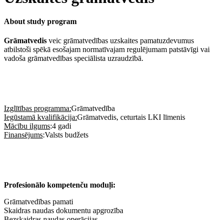
About study program
Grāmatvedis
veic grāmatvedības uzskaites pamatuzdevumus
atbilstoši spēkā esošajam normatīvajam regulējumam patstāvīgi vai
vadoša grāmatvedības speciālista uzraudzībā.
Izglītības programma:
Grāmatvedība
Iegūstamā kvalifikācija:
Grāmatvedis, ceturtais LKI līmenis
Mācību ilgums
:4 gadi
Finansējums
:Valsts budžets
Profesionālo kompetenču moduļi:
Grāmatvedības pamati
Skaidras naudas dokumentu apgrozība
Bezskaidras naudas operācijas