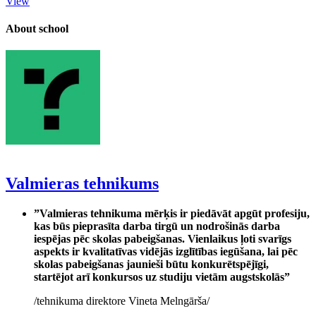
View
About school
Valmieras tehnikums
”Valmieras tehnikuma mērķis ir piedāvāt apgūt profesiju,
kas būs pieprasīta darba tirgū un nodrošinās darba
iespējas pēc skolas pabeigšanas. Vienlaikus ļoti svarīgs
aspekts ir kvalitatīvas vidējās izglītības iegūšana, lai pēc
skolas pabeigšanas jaunieši būtu konkurētspējīgi,
startējot arī konkursos uz studiju vietām augstskolās”
/tehnikuma direktore Vineta Melngārša/