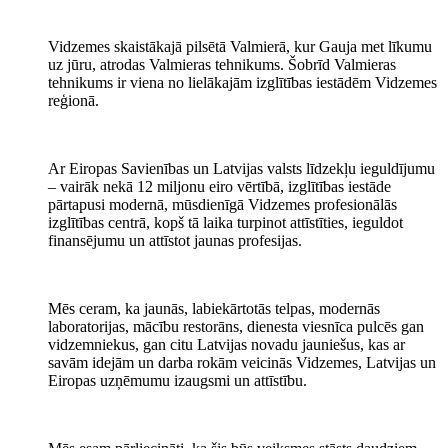
Vidzemes skaistākajā pilsētā Valmierā, kur Gauja met līkumu
uz jūru, atrodas Valmieras tehnikums. Šobrīd Valmieras
tehnikums ir viena no lielākajām izglītības iestādēm Vidzemes
reģionā.
Ar Eiropas Savienības un Latvijas valsts līdzekļu ieguldījumu
– vairāk nekā 12 miljonu eiro vērtībā, izglītības iestāde
pārtapusi modernā, mūsdienīgā Vidzemes profesionālās
izglītības centrā, kopš tā laika turpinot attīstīties, ieguldot
finansējumu un attīstot jaunas profesijas.
Mēs ceram, ka jaunās, labiekārtotās telpas, modernās
laboratorijas, mācību restorāns, dienesta viesnīca pulcēs gan
vidzemniekus, gan citu Latvijas novadu jauniešus, kas ar
savām idejām un darba rokām veicinās Vidzemes, Latvijas un
Eiropas uzņēmumu izaugsmi un attīstību.