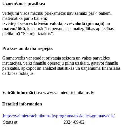
Uzņemšanas prasības:
vērtējumi visos mācību priekšmetos nav zemāki par 4 ballēm,
matemātikā par 5 ballēm;
izvērtējot sekmes
latviešu valodā
,
svešvalodā (pirmajā)
un
matemātikā
, kas norādītas personas pamatizglītības apliecības
pielikumā "Sekmju izraksts".
Prakses un darba iespējas:
Grāmatvedis var strādāt privātajā sektorā un valsts pārvaldes
institūcijās, veikt finanšu operāciju pilnu uzskaiti, gatavot finanšu
pārskatus, apkopot un analizēt statistikas un uzņēmuma finansiālās
darbības rādītājus.
Vairāk informācijas:
www.valmierastehnikums.lv
Detailed information
https://valmierastehnikums.lv/programa/uzskaites-gramatvedis/
Starts at
2024-09-02