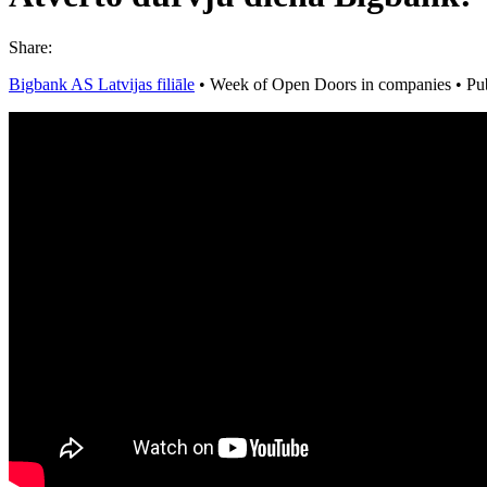
Share:
Bigbank AS Latvijas filiāle
•
Week of Open Doors in companies
•
Pu