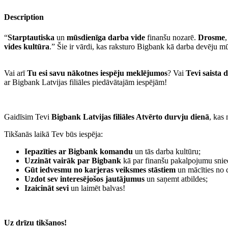
Description
“
Starptautiska
un
mūsdienīga
darba vide
finanšu nozarē.
Drosme
vides kultūra
.” Šie ir vārdi, kas raksturo Bigbank kā darba devēju 
Vai arī
Tu esi savu nākotnes iespēju meklējumos
? Vai
Tevi saista 
ar Bigbank Latvijas filiāles piedāvātajām iespējām!
Gaidīsim Tevi
Bigbank Latvijas filiāles Atvērto durvju dienā
, kas 
Tikšanās laikā Tev būs iespēja:
Iepazīties ar Bigbank komandu
un tās darba kultūru;
Uzzināt vairāk par Bigbank
kā par finanšu pakalpojumu snie
Gūt iedvesmu no karjeras veiksmes stāstiem
un mācīties no c
Uzdot sev interesējošos jautājumus
un saņemt atbildes;
Izaicināt sevi
un laimēt balvas!
Uz drīzu tikšanos!