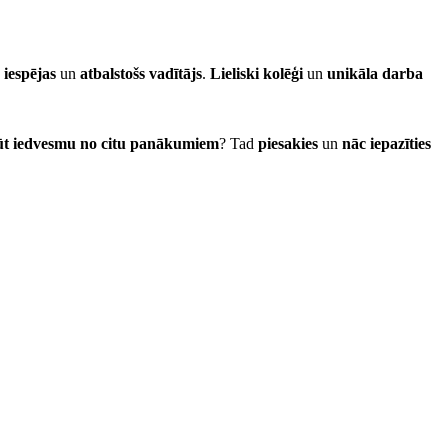
iespējas
un
atbalstošs vadītājs
.
Lieliski kolēģi
un
unikāla darba
ūt iedvesmu no citu panākumiem
? Tad
piesakies
un
nāc iepazīties