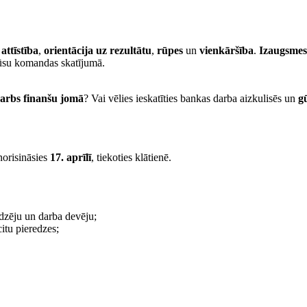
,
attīstība
,
orientācija uz rezultātu
,
rūpes
un
vienkāršība
.
Izaugsmes 
mūsu komandas skatījumā.
darbs finanšu jomā
? Vai vēlies ieskatīties bankas darba aizkulisēs un
g
norisināsies
17. aprīlī
, tiekoties klātienē.
dzēju un darba devēju;
itu pieredzes;