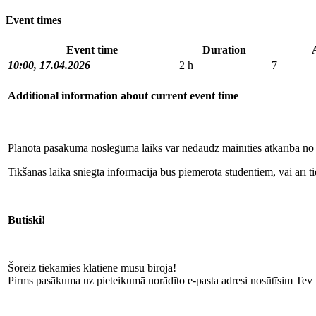
Event times
Event time
Duration
10:00, 17.04.2026
2 h
7
Additional information about current event time
Plānotā pasākuma noslēguma laiks var nedaudz mainīties atkarībā no d
Tikšanās laikā sniegtā informācija būs piemērota studentiem, vai arī tie
Butiski!
Šoreiz tiekamies klātienē mūsu birojā!
Pirms pasākuma uz pieteikumā norādīto e‑pasta adresi nosūtīsim Tev i