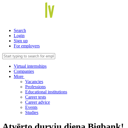
Search
Login
Sign up
For employers
Virtual internships
Companies
More
Vacancies
Professions
Educational institutions
Career tests
Career advice
Events
Studies
Atvērto durvju diena Bigbank!