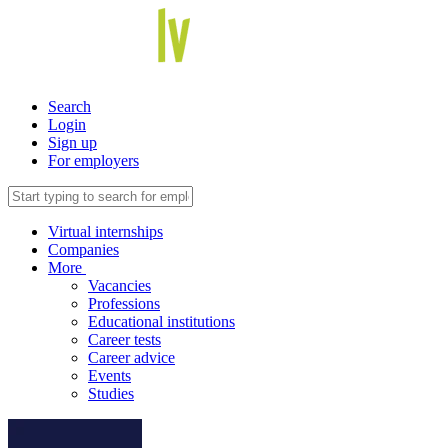
Search
Login
Sign up
For employers
Virtual internships
Companies
More
Vacancies
Professions
Educational institutions
Career tests
Career advice
Events
Studies