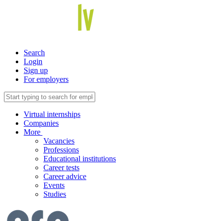
Search
Login
Sign up
For employers
Virtual internships
Companies
More
Vacancies
Professions
Educational institutions
Career tests
Career advice
Events
Studies