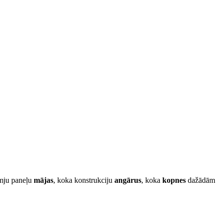
āmju paneļu
mājas
, koka konstrukciju
angārus
, koka
kopnes
dažādām