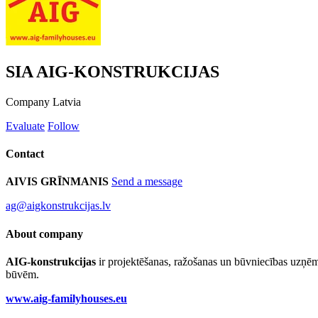
SIA AIG-KONSTRUKCIJAS
Company
Latvia
Evaluate
Follow
Contact
AIVIS GRĪNMANIS
Send a message
ag@aigkonstrukcijas.lv
About company
AIG-konstrukcijas
ir projektēšanas, ražošanas un būvniecības uzņē
būvēm.
www.aig-familyhouses.eu