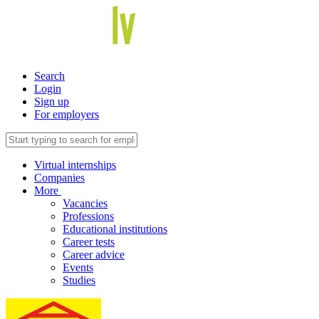
Search
Login
Sign up
For employers
Virtual internships
Companies
More
Vacancies
Professions
Educational institutions
Career tests
Career advice
Events
Studies