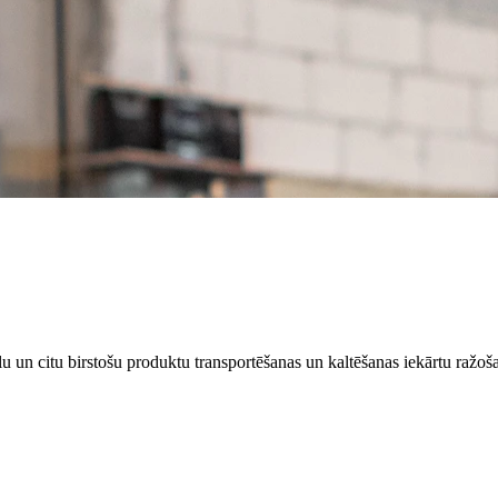
u un citu birstošu produktu transportēšanas un kaltēšanas iekārtu raž