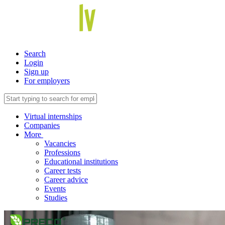
Search
Login
Sign up
For employers
Virtual internships
Companies
More
Vacancies
Professions
Educational institutions
Career tests
Career advice
Events
Studies