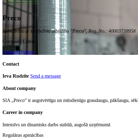
Preco
Sabiedrība ar ierobežotu atbildību "Preco", Reg. No.: 40003739958
Company
Latvia
Evaluate
Follow
Contact
Ieva Rudzīte
Send a message
About company
SIA „Preco” ir augstvērtīgu un mūsdienīgu graudaugu, pākšaugu, sēkl
Career in company
Intensīvs un dinamisks darbs stabilā, augošā uzņēmumā
Regulāras apmācības