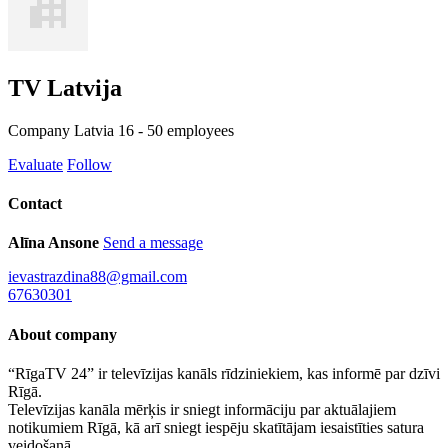
TV Latvija
Company
Latvia
16 - 50 employees
Evaluate
Follow
Contact
Alīna Ansone
Send a message
ievastrazdina88@gmail.com
67630301
About company
“RīgaTV 24” ir televīzijas kanāls rīdziniekiem, kas informē par dzīvi
Rīgā.
Televīzijas kanāla mērķis ir sniegt informāciju par aktuālajiem
notikumiem Rīgā, kā arī sniegt iespēju skatītājam iesaistīties satura
veidošanā.