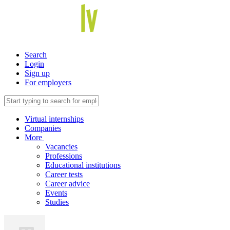
Search
Login
Sign up
For employers
Virtual internships
Companies
More
Vacancies
Professions
Educational institutions
Career tests
Career advice
Events
Studies