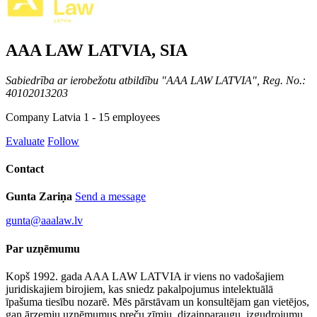
AAA LAW LATVIA, SIA
Sabiedrība ar ierobežotu atbildību "AAA LAW LATVIA", Reg. No.:
40102013203
Company
Latvia
1 - 15 employees
Evaluate
Follow
Contact
Gunta Zariņa
Send a message
gunta@aaalaw.lv
Par uzņēmumu
Kopš 1992. gada AAA LAW LATVIA ir viens no vadošajiem
juridiskajiem birojiem, kas sniedz pakalpojumus intelektuālā
īpašuma tiesību nozarē. Mēs pārstāvam un konsultējam gan vietējos,
gan ārzemju uzņēmumus preču zīmju, dizainparaugu, izgudrojumu