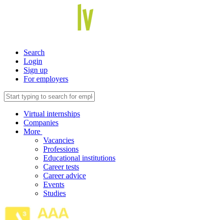
Search
Login
Sign up
For employers
Virtual internships
Companies
More
Vacancies
Professions
Educational institutions
Career tests
Career advice
Events
Studies