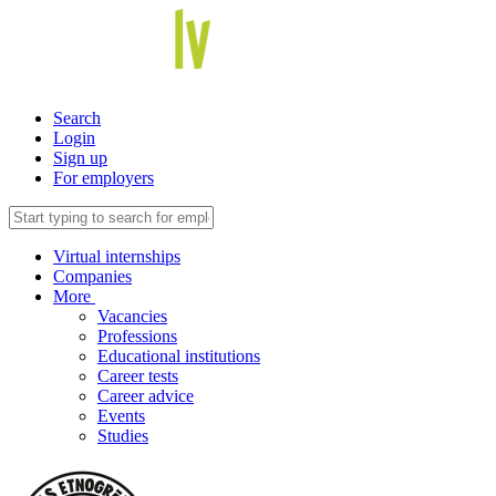
Search
Login
Sign up
For employers
Virtual internships
Companies
More
Vacancies
Professions
Educational institutions
Career tests
Career advice
Events
Studies