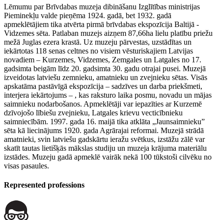
Lēmumu par Brīvdabas muzeja dibināšanu Izglītības ministrijas
Pieminekļu valde pieņēma 1924. gadā, bet 1932. gadā
apmeklētājiem tika atvērta pirmā brīvdabas ekspozīcija Baltijā -
Vidzemes sēta. Patlaban muzejs aizņem 87,66ha lielu platību priežu
mežā Juglas ezera krastā. Uz muzeju pārvestas, uzstādītas un
iekārtotas 118 senas celtnes no visiem vēsturiskajiem Latvijas
novadiem – Kurzemes, Vidzemes, Zemgales un Latgales no 17.
gadsimta beigām līdz 20. gadsimta 30. gadu otrajai pusei. Muzejā
izveidotas latviešu zemnieku, amatnieku un zvejnieku sētas. Visās
apskatāma pastāvīgā ekspozīcija – sadzīves un darba priekšmeti,
interjera iekārtojums – , kas raksturo laika posmu, novadu un mājas
saimnieku nodarbošanos. Apmeklētāji var iepazīties ar Kurzemē
dzīvojošo lībiešu zvejnieku, Latgales krievu vecticībnieku
saimniecībām. 1997. gada 16. maijā tika atklāta „Jaunsaimnieku”
sēta kā liecinājums 1920. gada Agrārajai reformai. Muzejā strādā
amatnieki, svin latviešu gadskārtu ieražu svētkus, izstāžu zālē var
skatīt tautas lietišķās mākslas studiju un muzeja krājuma materiālu
izstādes. Muzeju gadā apmeklē vairāk nekā 100 tūkstoši cilvēku no
visas pasaules.
Represented professions