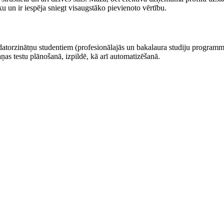
ku un ir iespēja sniegt visaugstāko pievienoto vērtību.
 datorzinātņu studentiem (profesionālajās un bakalaura studiju programmā
aņas testu plānošanā, izpildē, kā arī automatizēšanā.