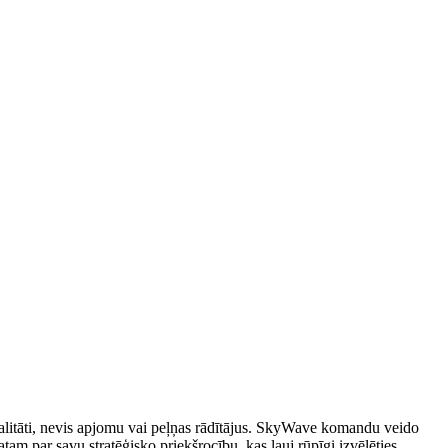
alitāti, nevis apjomu vai peļņas rādītājus. SkyWave komandu veido
atam par savu stratēģisko priekšrocību, kas ļauj rūpīgi izvēlēties