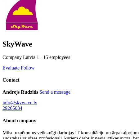
SkyWave
Company
Latvia
1 - 15 employees
Evaluate
Follow
Contact
Andrejs Rudzītis
Send a message
info@skywave.lv
29265034
About company
Mūsu uzņēmums veiksmīgi darbojas IT konsultāciju un ārpakalpojumu s
augstākās raudzes profesionāļi, kuriem darbs ir nevis iztikas avots, bet