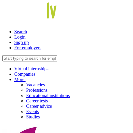
Search
Login
Sign up
For employers
Virtual internships
Companies
More
Vacancies
Professions
Educational institutions
Career tests
Career advice
Events
Studies