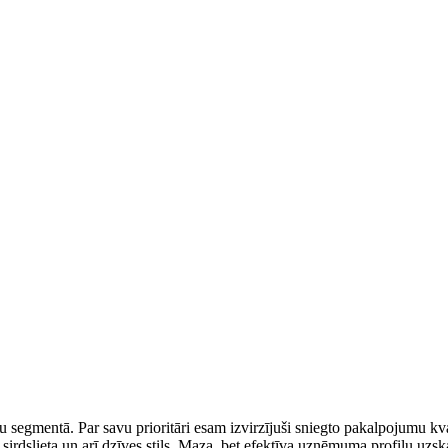
egmentā. Par savu prioritāri esam izvirzījuši sniegto pakalpojumu kv
 sirdslieta un arī dzīves stils. Maza, bet efektīva uzņēmuma profilu uzsk