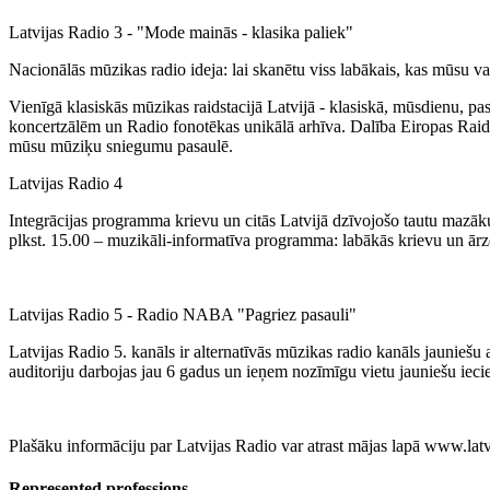
Latvijas Radio 3 - "Mode mainās - klasika paliek"
Nacionālās mūzikas radio ideja: lai skanētu viss labākais, kas mūsu vals
Vienīgā klasiskās mūzikas raidstacijā Latvijā - klasiskā, mūsdienu, p
koncertzālēm un Radio fonotēkas unikālā arhīva. Dalība Eiropas Raido
mūsu mūziķu sniegumu pasaulē.
Latvijas Radio 4
Integrācijas programma krievu un citās Latvijā dzīvojošo tautu mazākum
plkst. 15.00 – muzikāli-informatīva programma: labākās krievu un ārze
Latvijas Radio 5 - Radio NABA "Pagriez pasauli"
Latvijas Radio 5. kanāls ir alternatīvās mūzikas radio kanāls jauniešu
auditoriju darbojas jau 6 gadus un ieņem nozīmīgu vietu jauniešu ieci
Plašāku informāciju par Latvijas Radio var atrast mājas lapā www.latvi
Represented professions