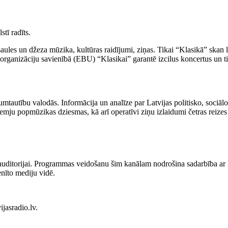
tī radīts.
asaules un džeza mūzika, kultūras raidījumi, ziņas. Tikai “Klasikā” skan
rganizāciju savienībā (EBU) “Klasikai” garantē izcilus koncertus un tie
tautību valodās. Informācija un analīze par Latvijas politisko, sociālo
mju popmūzikas dziesmas, kā arī operatīvi ziņu izlaidumi četras reizes
 auditorijai. Programmas veidošanu šim kanālam nodrošina sadarbība ar La
enīto mediju vidē.
jasradio.lv.