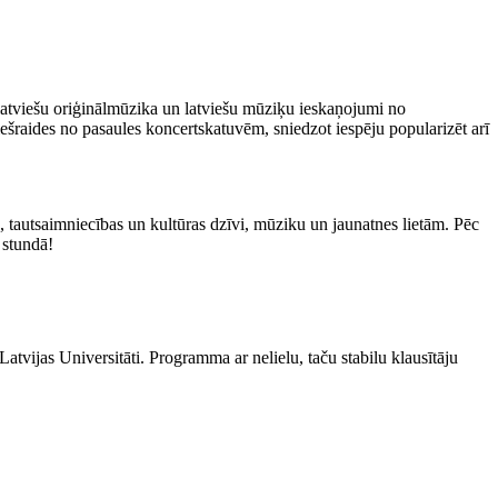
 latviešu oriģinālmūzika un latviešu mūziķu ieskaņojumi no
šraides no pasaules koncertskatuvēm, sniedzot iespēju popularizēt arī
, tautsaimniecības un kultūras dzīvi, mūziku un jaunatnes lietām. Pēc
 stundā!
tvijas Universitāti. Programma ar nelielu, taču stabilu klausītāju