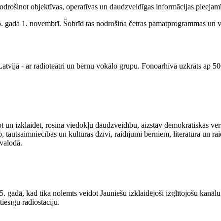
 nodrošinot objektīvas, operatīvas un daudzveidīgas informācijas pieejam
. gada 1. novembrī. Šobrīd tas nodrošina četras pamatprogrammas un va
 Latvijā - ar radioteātri un bērnu vokālo grupu. Fonoarhīvā uzkrāts ap 
tot un izklaidēt, rosina viedokļu daudzveidību, aizstāv demokrātiskās v
lo, tautsaimniecības un kultūras dzīvi, raidījumi bērniem, literatūra un 
 valodā.
gadā, kad tika nolemts veidot Jauniešu izklaidējoši izglītojošu kanālu
tiesīgu radiostaciju.