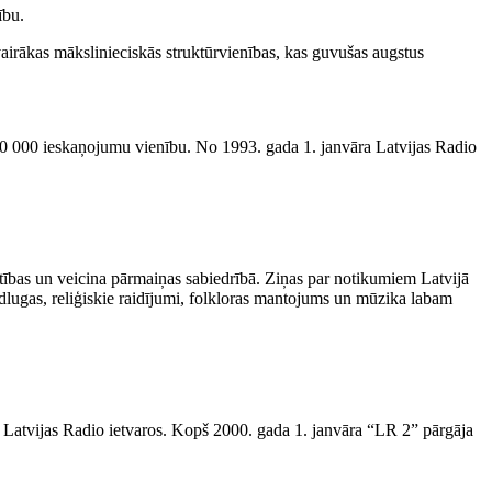
ību.
irākas mākslinieciskās struktūrvienības, kas guvušas augstus
500 000 ieskaņojumu vienību. No 1993. gada 1. janvāra Latvijas Radio
ērtības un veicina pārmaiņas sabiedrībā. Ziņas par notikumiem Latvijā
raidlugas, reliģiskie raidījumi, folkloras mantojums un mūzika labam
 Latvijas Radio ietvaros. Kopš 2000. gada 1. janvāra “LR 2” pārgāja