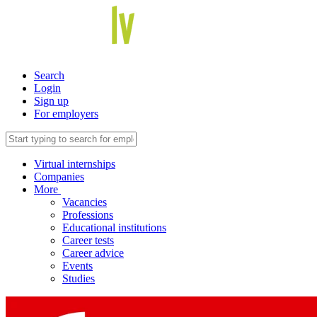
Search
Login
Sign up
For employers
Virtual internships
Companies
More
Vacancies
Professions
Educational institutions
Career tests
Career advice
Events
Studies