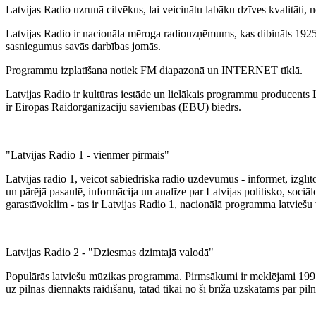
Latvijas Radio uzrunā cilvēkus, lai veicinātu labāku dzīves kvalitāti,
Latvijas Radio ir nacionāla mēroga radiouzņēmums, kas dibināts 1925
sasniegumus savās darbības jomās.
Programmu izplatīšana notiek FM diapazonā un INTERNET tīklā.
Latvijas Radio ir kultūras iestāde un lielākais programmu producents
ir Eiropas Raidorganizāciju savienības (EBU) biedrs.
"Latvijas Radio 1 - vienmēr pirmais"
Latvijas radio 1, veicot sabiedriskā radio uzdevumus - informēt, izglī
un pārējā pasaulē, informācija un analīze par Latvijas politisko, sociā
garastāvoklim - tas ir Latvijas Radio 1, nacionālā programma latviešu
Latvijas Radio 2 - "Dziesmas dzimtajā valodā"
Populārās latviešu mūzikas programma. Pirmsākumi ir meklējami 1995. 
uz pilnas diennakts raidīšanu, tātad tikai no šī brīža uzskatāms par piln