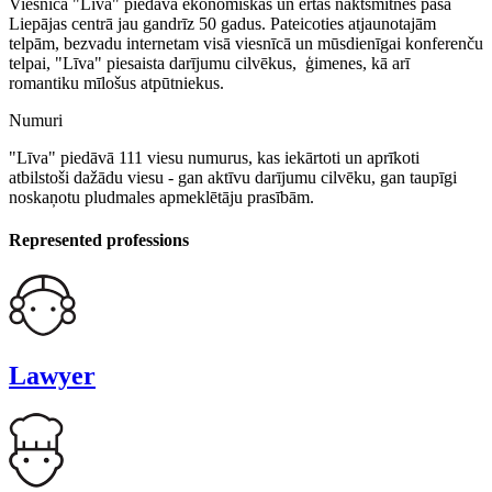
Viesnīca "Līva" piedāvā ekonomiskas un ērtas naktsmītnes pašā
Liepājas centrā jau gandrīz 50 gadus. Pateicoties atjaunotajām
telpām, bezvadu internetam visā viesnīcā un mūsdienīgai konferenču
telpai, "Līva" piesaista darījumu cilvēkus, ģimenes, kā arī
romantiku mīlošus atpūtniekus.
Numuri
"Līva" piedāvā 111 viesu numurus, kas iekārtoti un aprīkoti
atbilstoši dažādu viesu - gan aktīvu darījumu cilvēku, gan taupīgi
noskaņotu pludmales apmeklētāju prasībām.
Represented professions
Lawyer