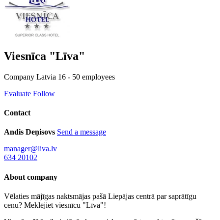
Viesnīca "Līva"
Company
Latvia
16 - 50 employees
Evaluate
Follow
Contact
Andis Deņisovs
Send a message
manager@liva.lv
634 20102
About company
Vēlaties mājīgas naktsmājas pašā Liepājas centrā par saprātīgu
cenu? Meklējiet viesnīcu "Līva"!