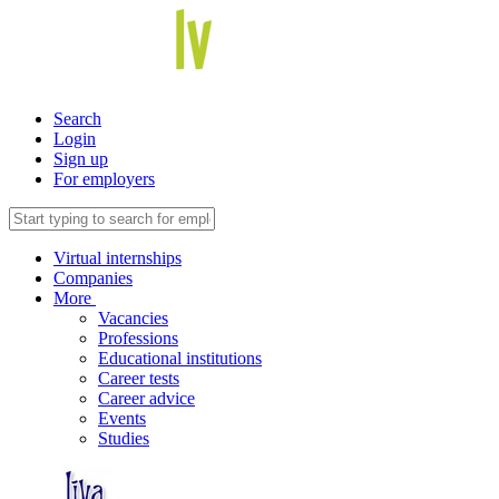
Search
Login
Sign up
For employers
Virtual internships
Companies
More
Vacancies
Professions
Educational institutions
Career tests
Career advice
Events
Studies