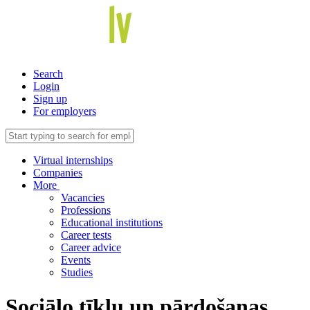
Search
Login
Sign up
For employers
Virtual internships
Companies
More
Vacancies
Professions
Educational institutions
Career tests
Career advice
Events
Studies
Sociālo tīklu un pārdošanas