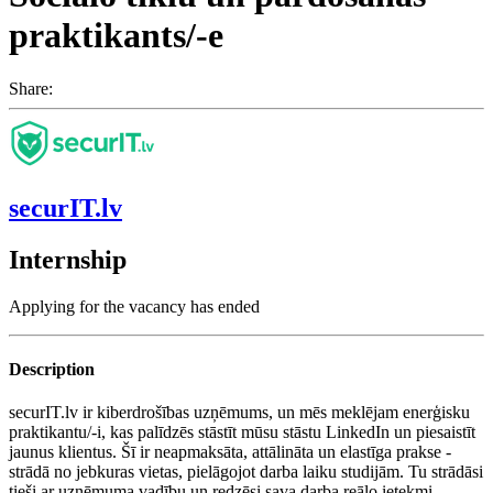
praktikants/-e
Share:
securIT.lv
Internship
Applying for the vacancy has ended
Description
securIT.lv ir kiberdrošības uzņēmums, un mēs meklējam enerģisku
praktikantu/-i, kas palīdzēs stāstīt mūsu stāstu LinkedIn un piesaistīt
jaunus klientus. Šī ir neapmaksāta, attālināta un elastīga prakse -
strādā no jebkuras vietas, pielāgojot darba laiku studijām. Tu strādāsi
tieši ar uzņēmuma vadību un redzēsi sava darba reālo ietekmi.