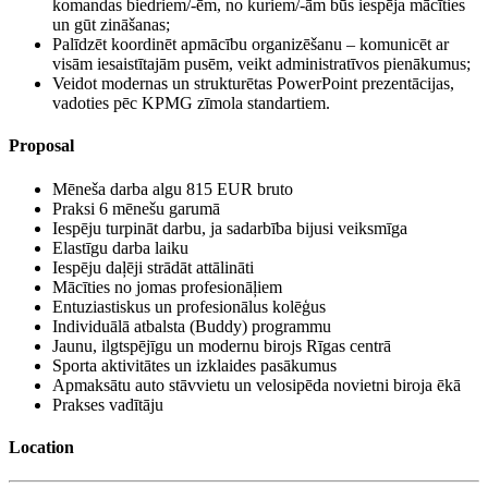
komandas biedriem/-ēm, no kuriem/-ām būs iespēja mācīties
un gūt zināšanas;
Palīdzēt koordinēt apmācību organizēšanu – komunicēt ar
visām iesaistītajām pusēm, veikt administratīvos pienākumus;
Veidot modernas un strukturētas PowerPoint prezentācijas,
vadoties pēc KPMG zīmola standartiem.
Proposal
Mēneša darba algu 815 EUR bruto
Praksi ​6 mēnešu garumā
Iespēju turpināt darbu, ja sadarbība bijusi veiksmīga
Elastīgu darba laiku
Iespēju daļēji strādāt attālināti
Mācīties no jomas profesionāļiem
Entuziastiskus un profesionālus kolēģus
Individuālā atbalsta (Buddy) programmu
Jaunu, ilgtspējīgu un modernu birojs Rīgas centrā
Sporta aktivitātes un izklaides pasākumus
Apmaksātu auto stāvvietu un velosipēda novietni biroja ēkā
Prakses vadītāju
Location