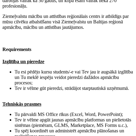
darbojas vairāk kā 30 gadus, un kopā esam vairāk nekā 270
profesionāļu.
Ziemeļvalstu mācību un attīstības reģionālais centrs ir atbildīgs par
mūsu cilvēku atbalstīšanu visā Ziemeļvalstu un Baltijas reģionā
apmācību, mācību un attīstības jautājumos.
Requirements
Izglītība un pieredze
Tu esi pēdējo kursu students/-e vai Tev jau ir augsākā izglītība
un Tu meklē iespēju veidot pieredzi dažādos apmācību
procesos;
Tev ir vēlme gūt pieredzi, strādājot starptautiskā uzņēmumā.
​Tehniskās prasmes
Tu pārvaldi MS Office rīkus (Excel, Word, PowerPoint);
Tev ir vēlme apgūt jaunas apmācību platformas un pielietotās
sistēmas (piemēram, GLMS, Marketplace, MS Forms u.c.),
Tu spēj koordinēt un administrēt apmācību plānošanas un