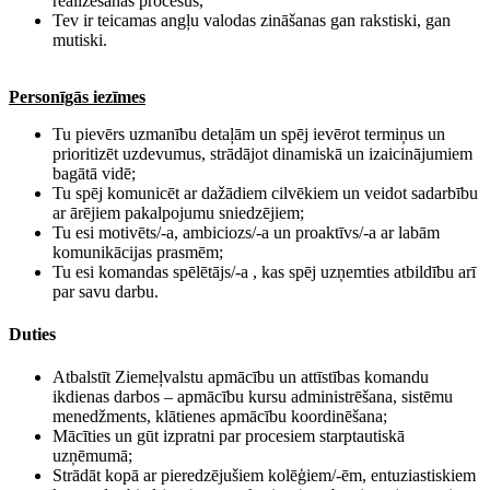
realizēšanas procesus,
​​Tev ir teicamas angļu valodas zināšanas gan rakstiski, gan
mutiski.
Personīgās iezīmes
Tu pievērs uzmanību detaļām un spēj ievērot termiņus un
prioritizēt uzdevumus, strādājot dinamiskā un izaicinājumiem
bagātā vidē;
​​Tu spēj komunicēt ar dažādiem cilvēkiem un veidot sadarbību
ar ārējiem pakalpojumu sniedzējiem;
​​Tu esi motivēts/-a, ambiciozs/-a un proaktīvs/-a ar labām
komunikācijas prasmēm;
​​Tu esi komandas spēlētājs/-a , kas spēj uzņemties atbildību arī
par savu darbu.
Duties
Atbalstīt Ziemeļvalstu apmācību un attīstības komandu
ikdienas darbos – apmācību kursu administrēšana, sistēmu
menedžments, klātienes apmācību koordinēšana;
​​Mācīties un gūt izpratni par procesiem starptautiskā
uzņēmumā;
Strādāt kopā ar pieredzējušiem kolēģiem/-ēm, entuziastiskiem