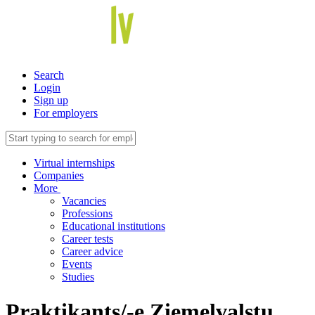
Search
Login
Sign up
For employers
Virtual internships
Companies
More
Vacancies
Professions
Educational institutions
Career tests
Career advice
Events
Studies
Praktikants/-e Ziemeļvalstu