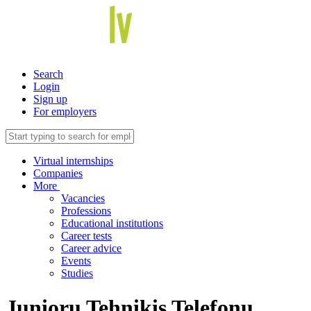
Search
Login
Sign up
For employers
Virtual internships
Companies
More
Vacancies
Professions
Educational institutions
Career tests
Career advice
Events
Studies
Junioru Tehniķis Telefonu