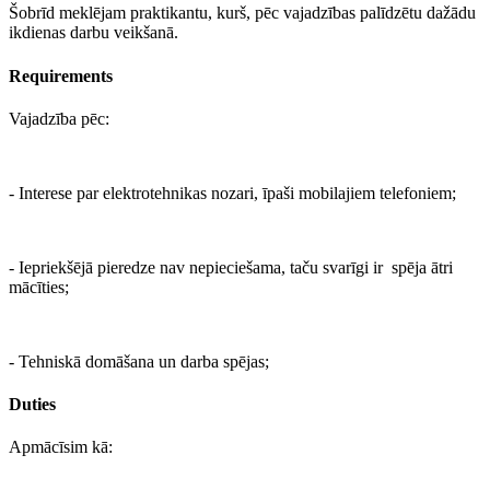
Šobrīd meklējam praktikantu, kurš, pēc vajadzības palīdzētu dažādu
ikdienas darbu veikšanā.
Requirements
Vajadzība pēc:
- Interese par elektrotehnikas nozari, īpaši mobilajiem telefoniem;
- Iepriekšējā pieredze nav nepieciešama, taču svarīgi ir spēja ātri
mācīties;
- Tehniskā domāšana un darba spējas;
Duties
Apmācīsim kā: