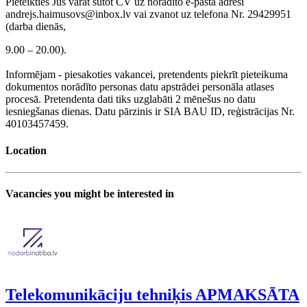
Pieteikties Jūs varat sūtot CV uz norādīto e-pasta adresi
andrejs.haimusovs@inbox.lv vai zvanot uz telefona Nr. 29429951
(darba dienās,
9.00 – 20.00).
Informējam - piesakoties vakancei, pretendents piekrīt pieteikuma
dokumentos norādīto personas datu apstrādei personāla atlases
procesā. Pretendenta dati tiks uzglabāti 2 mēnešus no datu
iesniegšanas dienas. Datu pārzinis ir SIA BAU ID, reģistrācijas Nr.
40103457459.
Location
Vacancies you might be interested in
Telekomunikāciju tehniķis APMAKSĀTA