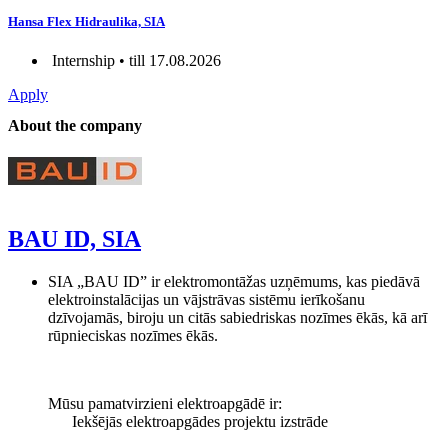
Hansa Flex Hidraulika, SIA
Internship • till 17.08.2026
Apply
About the company
BAU ID, SIA
SIA „BAU ID” ir elektromontāžas uzņēmums, kas piedāvā
elektroinstalācijas un vājstrāvas sistēmu ierīkošanu
dzīvojamās, biroju un citās sabiedriskas nozīmes ēkās, kā arī
rūpnieciskas nozīmes ēkās.
Mūsu pamatvirzieni elektroapgādē ir:
Iekšējās elektroapgādes projektu izstrāde