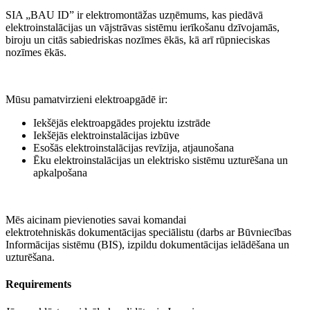
SIA „BAU ID” ir elektromontāžas uzņēmums, kas piedāvā
elektroinstalācijas un vājstrāvas sistēmu ierīkošanu dzīvojamās,
biroju un citās sabiedriskas nozīmes ēkās, kā arī rūpnieciskas
nozīmes ēkās.
Mūsu pamatvirzieni elektroapgādē ir:
Iekšējās elektroapgādes projektu izstrāde
Iekšējās elektroinstalācijas izbūve
Esošās elektroinstalācijas revīzija, atjaunošana
Ēku elektroinstalācijas un elektrisko sistēmu uzturēšana un
apkalpošana
Mēs aicinam pievienoties savai komandai
elektrotehniskās dokumentācijas speciālistu (darbs ar Būvniecības
Informācijas sistēmu (BIS), izpildu dokumentācijas ielādēšana un
uzturēšana.
Requirements