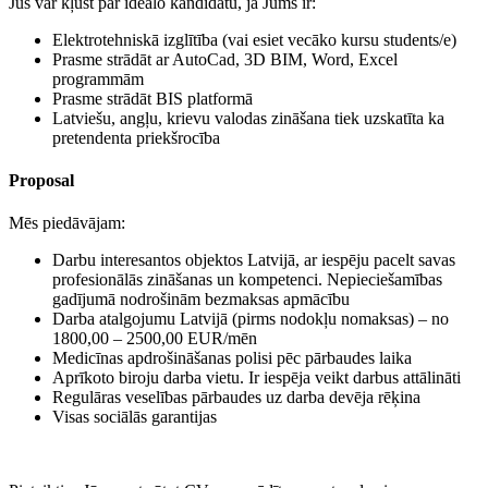
Jūs var kļūst par ideālo kandidātu, ja Jums ir:
Elektrotehniskā izglītība (vai esiet vecāko kursu students/e)
Prasme strādāt ar AutoCad, 3D BIM, Word, Excel
programmām
Prasme strādāt BIS platformā
Latviešu, angļu, krievu valodas zināšana tiek uzskatīta ka
pretendenta priekšrocība
Proposal
Mēs piedāvājam:
Darbu interesantos objektos Latvijā, ar iespēju pacelt savas
profesionālās zināšanas un kompetenci. Nepieciešamības
gadījumā nodrošinām bezmaksas apmācību
Darba atalgojumu Latvijā (pirms nodokļu nomaksas) – no
1800,00 – 2500,00 EUR/mēn
Medicīnas apdrošināšanas polisi pēc pārbaudes laika
Aprīkoto biroju darba vietu. Ir iespēja veikt darbus attālināti
Regulāras veselības pārbaudes uz darba devēja rēķina
Visas sociālās garantijas