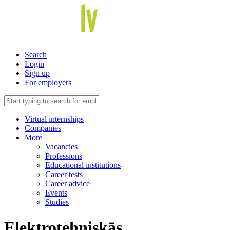
Search
Login
Sign up
For employers
Virtual internships
Companies
More
Vacancies
Professions
Educational institutions
Career tests
Career advice
Events
Studies
Elektrotehniskās