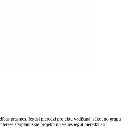
vadības prasmes. Iegūsi pieredzi projektu vadīšanā, sākot no grupu
resē starptautiskie projekti un vēlies iegūt pieredzi arī