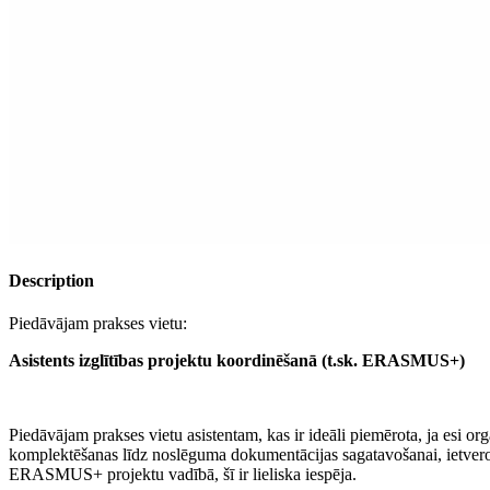
Description
Piedāvājam prakses vietu:
Asistents izglītības projektu koordinēšanā (t.sk. ERASMUS+)
Piedāvājam prakses vietu asistentam, kas ir ideāli piemērota, ja esi or
komplektēšanas līdz noslēguma dokumentācijas sagatavošanai, ietverot v
ERASMUS+ projektu vadībā, šī ir lieliska iespēja.