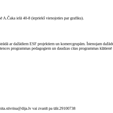
ē A.Čaka ielā 40-8 (iepriekš vienojoties par grafiku).
as strādā ar dažādiem ESF projektiem un komercgrupām. Īstenojam dažā
petences programmas pedagogiem un daudzas citas programmas klātienē 
 inita.stivrina@dija.lv vai zvanīt pa tālr.29100738