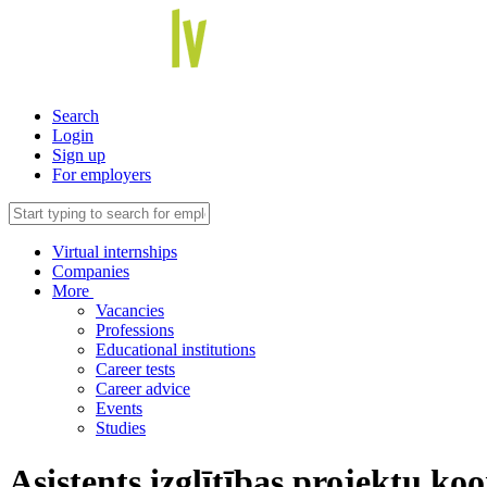
Search
Login
Sign up
For employers
Virtual internships
Companies
More
Vacancies
Professions
Educational institutions
Career tests
Career advice
Events
Studies
Asistents izglītības projektu 