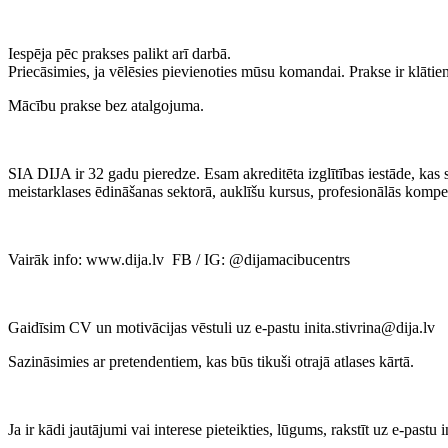
Iespēja pēc prakses palikt arī darbā.
Priecāsimies, ja vēlēsies pievienoties mūsu komandai. Prakse ir klātien
Mācību prakse bez atalgojuma.
SIA DIJA ir 32 gadu pieredze. Esam akreditēta izglītības iestāde, k
meistarklases ēdināšanas sektorā, auklīšu kursus, profesionālās kom
Vairāk info: www.dija.lv FB / IG: @dijamacibucentrs
Gaidīsim CV un motivācijas vēstuli uz e-pastu inita.stivrina@dija.lv
Sazināsimies ar pretendentiem, kas būs tikuši otrajā atlases kārtā.
Ja ir kādi jautājumi vai interese pieteikties, lūgums, rakstīt uz e-pastu