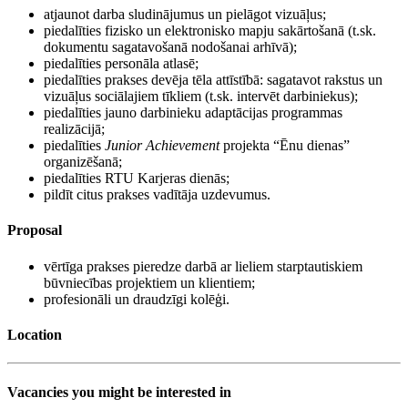
atjaunot darba sludinājumus un pielāgot vizuāļus;
piedalīties fizisko un elektronisko mapju sakārtošanā (t.sk.
dokumentu sagatavošanā nodošanai arhīvā);
piedalīties personāla atlasē;
piedalīties prakses devēja tēla attīstībā: sagatavot rakstus un
vizuāļus sociālajiem tīkliem (t.sk. intervēt darbiniekus);
piedalīties jauno darbinieku adaptācijas programmas
realizācijā;
piedalīties
Junior Achievement
projekta “Ēnu dienas”
organizēšanā;
piedalīties RTU Karjeras dienās;
pildīt citus prakses vadītāja uzdevumus.
Proposal
vērtīga prakses pieredze darbā ar lieliem starptautiskiem
būvniecības projektiem un klientiem;
profesionāli un draudzīgi kolēģi.
Location
Vacancies you might be interested in