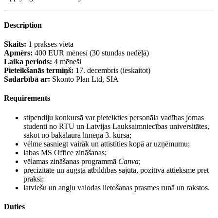
Description
Skaits:
1 prakses vieta
Apmērs:
400 EUR mēnesī (30 stundas nedēļā)
Laika periods:
4 mēneši
Pieteikšanās termiņš:
17. decembris (ieskaitot)
Sadarbībā ar:
Skonto Plan Ltd, SIA
Requirements
stipendiju konkursā var pieteikties personāla vadības jomas
studenti no RTU un Latvijas Lauksaimniecības universitātes,
sākot no bakalaura līmeņa 3. kursa;
vēlme sasniegt vairāk un attīstīties kopā ar uzņēmumu;
labas MS Office zināšanas;
vēlamas zināšanas programmā
Canva
;
precizitāte un augsta atbildības sajūta, pozitīva attieksme pret
praksi;
latviešu un angļu valodas lietošanas prasmes runā un rakstos.
Duties