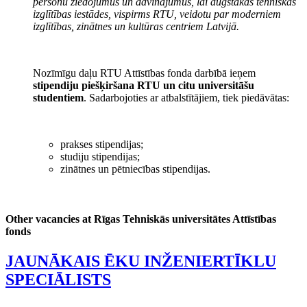
personu ziedojumus un dāvinājumus, lai augstākās tehniskās
izglītības iestādes, vispirms RTU, veidotu par moderniem
izglītības, zinātnes un kultūras centriem Latvijā.
Nozīmīgu daļu RTU Attīstības fonda darbībā ieņem
stipendiju piešķiršana RTU un citu universitāšu
studentiem
. Sadarbojoties ar atbalstītājiem, tiek piedāvātas:
prakses stipendijas;
studiju stipendijas;
zinātnes un pētniecības stipendijas.
Other vacancies at Rīgas Tehniskās universitātes Attīstības
fonds
JAUNĀKAIS ĒKU INŽENIERTĪKLU
SPECIĀLISTS