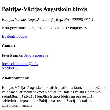
Baltijas-Vācijas Augstskolu birojs
Baltijas-Vācijas Augstskolu birojs, Reg. No.: 40008138741
Non-government organisation
Latvia
1 - 15 employees
Evaluate
Follow
Contact
Ieva Pranka
Send a message
hochschulkontor@lu.lv
67286033
About company
Baltijas-Vācijas Augstskolu birojs ir platforma kontaktu un tikšanos
veidošanai ar mērķi sekmēt Vācijas un Baltijas valstu zinātnisko
sadarbību. Tā piedāvā iespējas īstenot idejas un paaugstināt
sabiedrības izpratni par Baltijas valstīs un Vācijā aktuālām
zinātniskām tēmām.