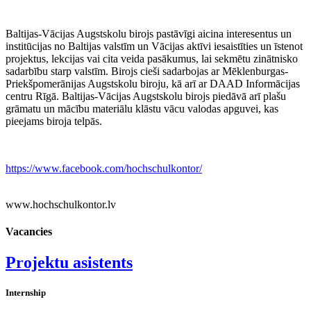
Baltijas-Vācijas Augstskolu birojs pastāvīgi aicina interesentus un
institūcijas no Baltijas valstīm un Vācijas aktīvi iesaistīties un īstenot
projektus, lekcijas vai cita veida pasākumus, lai sekmētu zinātnisko
sadarbību starp valstīm. Birojs cieši sadarbojas ar Mēklenburgas-
Priekšpomerānijas Augstskolu biroju, kā arī ar DAAD Informācijas
centru Rīgā. Baltijas-Vācijas Augstskolu birojs piedāvā arī plašu
grāmatu un mācību materiālu klāstu vācu valodas apguvei, kas
pieejams biroja telpās.
https://www.facebook.com/hochschulkontor/
www.hochschulkontor.lv
Vacancies
Projektu asistents
Internship