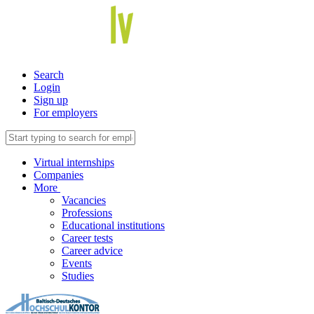
Search
Login
Sign up
For employers
Virtual internships
Companies
More
Vacancies
Professions
Educational institutions
Career tests
Career advice
Events
Studies