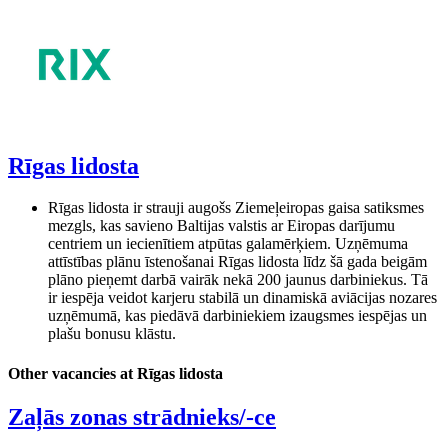
Rīgas lidosta
Rīgas lidosta ir strauji augošs Ziemeļeiropas gaisa satiksmes
mezgls, kas savieno Baltijas valstis ar Eiropas darījumu
centriem un iecienītiem atpūtas galamērķiem. Uzņēmuma
attīstības plānu īstenošanai Rīgas lidosta līdz šā gada beigām
plāno pieņemt darbā vairāk nekā 200 jaunus darbiniekus. Tā
ir iespēja veidot karjeru stabilā un dinamiskā aviācijas nozares
uzņēmumā, kas piedāvā darbiniekiem izaugsmes iespējas un
plašu bonusu klāstu.
Other vacancies at Rīgas lidosta
Zaļās zonas strādnieks/-ce