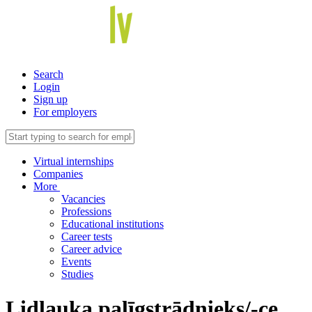
Search
Login
Sign up
For employers
Virtual internships
Companies
More
Vacancies
Professions
Educational institutions
Career tests
Career advice
Events
Studies
Lidlauka palīgstrādnieks/-ce