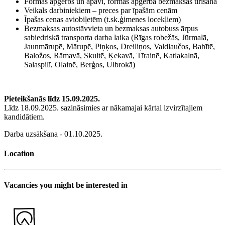
Formas apģērbs un apavi, formas apģērba bezmaksas tīrīšana
Veikals darbiniekiem – preces par īpašām cenām
Īpašas cenas aviobiļetēm (t.sk.ģimenes locekļiem)
Bezmaksas autostāvvieta un bezmaksas autobuss ārpus
sabiedriskā transporta darba laika (Rīgas robežās, Jūrmalā,
Jaunmārupē, Mārupē, Piņķos, Dreiliņos, Valdlaučos, Babītē,
Baložos, Rāmavā, Skultē, Ķekavā, Tīrainē, Katlakalnā,
Salaspilī, Olainē, Berģos, Ulbrokā)
Pieteikšanās līdz 15.09.2025.
Līdz 18.09.2025. sazināsimies ar nākamajai kārtai izvirzītajiem
kandidātiem.
Darba uzsākšana - 01.10.2025.
Location
Vacancies you might be interested in