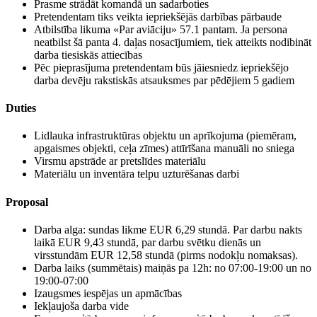
Prasme strādāt komandā un sadarboties
Pretendentam tiks veikta iepriekšējās darbības pārbaude
Atbilstība likuma «Par aviāciju» 57.1 pantam. Ja persona
neatbilst šā panta 4. daļas nosacījumiem, tiek atteikts nodibināt
darba tiesiskās attiecības
Pēc pieprasījuma pretendentam būs jāiesniedz iepriekšējo
darba devēju rakstiskās atsauksmes par pēdējiem 5 gadiem
Duties
Lidlauka infrastruktūras objektu un aprīkojuma (piemēram,
apgaismes objekti, ceļa zīmes) attīrīšana manuāli no sniega
Virsmu apstrāde ar pretslīdes materiālu
Materiālu un inventāra telpu uzturēšanas darbi
Proposal
Darba alga: sundas likme EUR 6,29 stundā. Par darbu nakts
laikā EUR 9,43 stundā, par darbu svētku dienās un
virsstundām EUR 12,58 stundā (pirms nodokļu nomaksas).
Darba laiks (summētais) maiņās pa 12h: no 07:00-19:00 un no
19:00-07:00
Izaugsmes iespējas un apmācības
Iekļaujoša darba vide