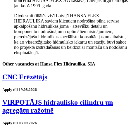
koncerna HANSA-FLEX AG sastāvā, Latvijas tirgū darbojas
jau kopš 1999. gada.
Divdesmit filiālēs visā Latvijā HANSA FLEX
HIDRAULIKA saviem klientiem nodrošina pilna servisa
apkalpošanu hidraulikas jomā - atsevišķu detaļu un
komponentu nodrošinājumu optimāliem risinājumiem,
pieredzējušu hidraulikas speciālistu konsultācijas un atbalstu,
kā arī vissarežģītāko hidraulisko iekārtu un staciju būvi sākot
no projekta izstrādāšanas un beidzot ar montāžu un nodošanu
ekspluatācijā.
Other vacancies at Hansa Flex Hidraulika, SIA
CNC Frēzētājs
Apply till 19.08.2026
VIRPOTĀJS hidraulisko cilindru un
agregātu ražotnē
Apply till 03.09.2026