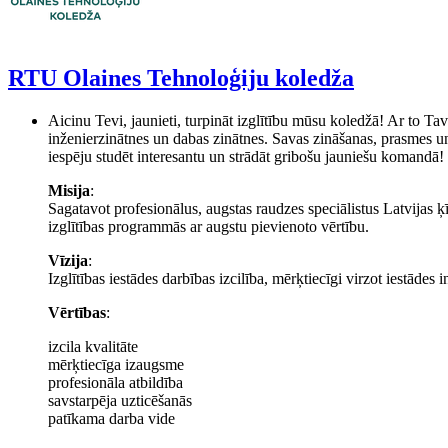
RTU Olaines Tehnoloģiju koledža
Aicinu Tevi, jaunieti, turpināt izglītību mūsu koledžā! Ar to Tav
inženierzinātnes un dabas zinātnes. Savas zināšanas, prasmes un 
iespēju studēt interesantu un strādāt gribošu jauniešu komandā!
Misija
:
Sagatavot profesionālus, augstas raudzes speciālistus Latvijas ķī
izglītības programmās ar augstu pievienoto vērtību.
Vīzija
:
Izglītības iestādes darbības izcilība, mērķtiecīgi virzot iestādes 
Vērtības
:
izcila kvalitāte
mērķtiecīga izaugsme
profesionāla atbildība
savstarpēja uzticēšanās
patīkama darba vide