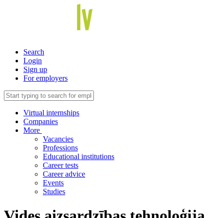
Search
Login
Sign up
For employers
Virtual internships
Companies
More
Vacancies
Professions
Educational institutions
Career tests
Career advice
Events
Studies
Vides aizsardzības tehnoloģija