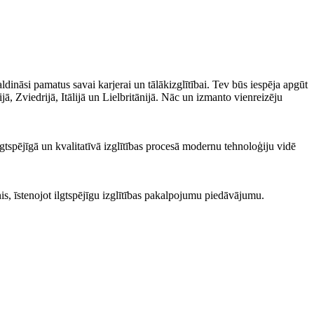
ldināsi pamatus savai karjerai un tālākizglītībai. Tev būs iespēja apgūt
ā, Zviedrijā, Itālijā un Lielbritānijā. Nāc un izmanto vienreizēju
lgtspējīgā un kvalitatīvā izglītības procesā modernu tehnoloģiju vidē
menis, īstenojot ilgtspējīgu izglītības pakalpojumu piedāvājumu.