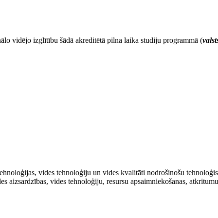
ālo vidējo izglītību šādā akreditētā pilna laika studiju programmā (
vals
tehnoloģijas, vides tehnoloģiju un vides kvalitāti nodrošinošu tehnoloģis
des aizsardzības, vides tehnoloģiju, resursu apsaimniekošanas, atkritumu