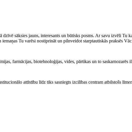
ā dzīvē sāksies jauns, interesants un būtisks posms. Ar savu izvēli Tu ka
iemaņas Tu varēsi nostiprināt un pilnveidot starptautiskās praksēs Vācij
mijas, farmācijas, biotehnoloģijas, vides, pārtikas un to saskarnozarēs i
institucionālo attīstību līdz tiks sasniegts izcilības centram atbilstošs lī