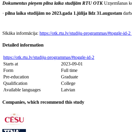
Dokumentus pieņem pilna laika studijām RTU OTK
Uzņemšanas kom
·
pilna laika studijām no 2023.gada 1.jūlija līdz 31.augustam
darba
Sīkāka informācija:
https://otk.rtu.lv/studiju-programmas/#toggle-id-2
Detailed information
https://otk.rtu.lv/studiju-programmas/#toggle-id-2
Starts at
2023-09-01
Form
Full time
Pre-education
Graduate
Qualification
College
Available languages
Latvian
Companies, which recommend this study