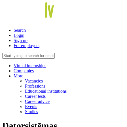
Search
Login
Sign up
For employers
Virtual internships
Companies
More
Vacancies
Professions
Educational institutions
Career tests
Career advice
Events
Studies
Datorsistēmas