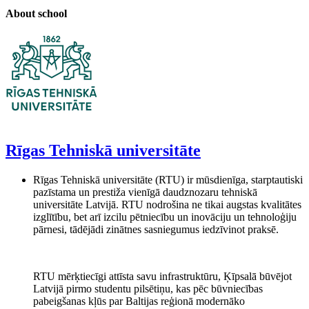
About school
Rīgas Tehniskā universitāte
Rīgas Tehniskā universitāte (RTU) ir mūsdienīga, starptautiski
pazīstama un prestiža vienīgā daudznozaru tehniskā
universitāte Latvijā. RTU nodrošina ne tikai augstas kvalitātes
izglītību, bet arī izcilu pētniecību un inovāciju un tehnoloģiju
pārnesi, tādējādi zinātnes sasniegumus iedzīvinot praksē.
RTU mērķtiecīgi attīsta savu infrastruktūru, Ķīpsalā būvējot
Latvijā pirmo studentu pilsētiņu, kas pēc būvniecības
pabeigšanas kļūs par Baltijas reģionā modernāko