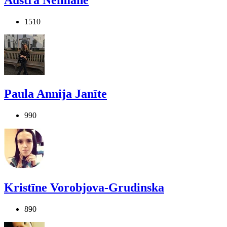
Austra Neimane
1510
Paula Annija Janīte
990
Kristīne Vorobjova-Grudinska
890