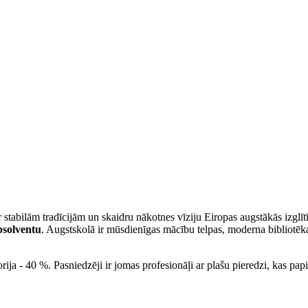
ar stabilām tradīcijām un skaidru nākotnes vīziju Eiropas augstākās izglī
bsolventu
. Augstskolā ir mūsdienīgas mācību telpas, moderna bibliotēka, 
ija - 40 %. Pasniedzēji ir jomas profesionāļi ar plašu pieredzi, kas pap