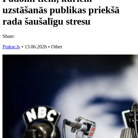
uzstāšanās publikas priekšā
rada šaušalīgu stresu
Share:
Prakse.lv
•
13.06.2026
•
Other