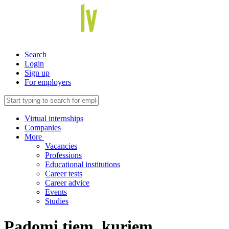
Search
Login
Sign up
For employers
Virtual internships
Companies
More
Vacancies
Professions
Educational institutions
Career tests
Career advice
Events
Studies
Padomi tiem, kuriem