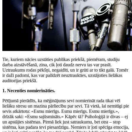
Tie, kuriem nācies uzstāties publikas priekšā, piemēram, studiju
darba aizstāvēšanā, zina, cik ļoti daudz nervu tas var prasīt.
Uztraukums rodas pēkšņi, negaidīti, un ir grūti ar to tikt galā. Tomēr
ir daži padomi, kas var palīdzēt neuztraukties, uzstājoties lielākas
auditorijas priekšā.
1. Necenties nomierināties.
Pētījumā pierādīts, ka mēģinājums sevi nomierināt rada tikai vēl
lielāku stresu un mazina pārliecību par sevi. Tā vietā, lai nemitīgi pie
sevis atkārtotu: «Esmu mierīgs. Esmu mierīgs. Esmu mierīgs.»,
drīzāk saki: «Esmu sajūsmināts.» Kāpēc tā? Psiholoģijā ir divas – ej
un apstājies sistēmas. Pirmā liek just satraukumu, bet otra – stop
sistēma, kas padara tevi piesardzīgu. Nemiers ir ļoti spēcīga emocija,