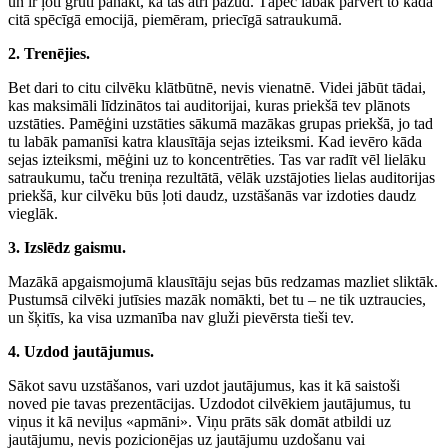
un ir ļoti grūti panākt, ka tas ātri pazūd. Tāpēc labāk pārvērt to kādā
citā spēcīgā emocijā, piemēram, priecīgā satraukumā.
2. Trenējies.
Bet dari to citu cilvēku klātbūtnē, nevis vienatnē. Videi jābūt tādai,
kas maksimāli līdzinātos tai auditorijai, kuras priekšā tev plānots
uzstāties. Pamēģini uzstāties sākumā mazākas grupas priekšā, jo tad
tu labāk pamanīsi katra klausītāja sejas izteiksmi. Kad ievēro kāda
sejas izteiksmi, mēģini uz to koncentrēties. Tas var radīt vēl lielāku
satraukumu, taču treniņa rezultātā, vēlāk uzstājoties lielas auditorijas
priekšā, kur cilvēku būs ļoti daudz, uzstāšanās var izdoties daudz
vieglāk.
3. Izslēdz gaismu.
Mazākā apgaismojumā klausītāju sejas būs redzamas mazliet sliktāk.
Pustumsā cilvēki jutīsies mazāk nomākti, bet tu – ne tik uztraucies,
un šķitīs, ka visa uzmanība nav gluži pievērsta tieši tev.
4. Uzdod jautājumus.
Sākot savu uzstāšanos, vari uzdot jautājumus, kas it kā saistoši
noved pie tavas prezentācijas. Uzdodot cilvēkiem jautājumus, tu
viņus it kā neviļus «apmāni». Viņu prāts sāk domāt atbildi uz
jautājumu, nevis pozicionējas uz jautājumu uzdošanu vai