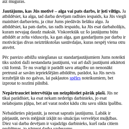
aiz muguras.
Jautājums, kas Jūs motivē – alga vai pats darbs, ir ļoti viltīgs.
Ja
atbildēsiet, ka alga, tad darba devējam radīsies iespaids, ka Jūs viegli
mainīsiet darbavietu, ja citur Jums piedāvās lielāku algu. Ja
atbildēsiet, ka pats darbs, tas radīs iespaidu, ka Jūs esat darbaholiķis,
kuram nevajag daudz maksāt. Viskorektāk uz šo jautājumu būtu
atbildēt ar zelta vidusceļu, ka gan alga, gan gandarījums par darbu ir
motivācijas divas neiztrūkstošas sastāvdaļas, kuras nespēj viena otru
atsvērt.
Pēc pareizo atbilžu sniegšanas uz standartjautājumiem Jums noteikti
tiks uzdoti daži nestandarta jautājumi, vai arī daži jautājumi atkārtoti
citā formā. Te nu svarīgi ir parādīt savu attapību un nenonākt
pretrunā ar savām iepriekšējām atbildēm, parādot, ka Jūs nevis
iezubrījāt tās no galvas, lai pakļautos
spēles
noteikumiem, bet
izprotat to nozīmi pilnībā.
Nepārtrauciet intervētāju un neizplūstiet pārāk plaši.
Jūs ne
tikai parādīsiet, ka esat nekam nederīgs darbinieks, jo esat
nelabojams pļāpa, bet arī varat nodot kādu citu savu sliktu īpašību.
Nebaidieties pārjautāt, ja neesat sapratis jautājumu. Labāk ir
pārjautāt, nevis mēģināt izkļūt no situācijas vervelējot muļķības.
Diez vai darba devējam ir vajadzīgs darbinieks, kurš rada citiem
problēmas, jo pārprot darba uzdevumu.