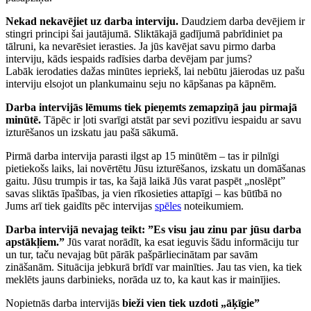
Nekad nekavējiet uz darba interviju.
Daudziem darba devējiem ir
stingri principi šai jautājumā. Sliktākajā gadījumā pabrīdiniet pa
tālruni, ka nevarēsiet ierasties. Ja jūs kavējat savu pirmo darba
interviju, kāds iespaids radīsies darba devējam par jums?
Labāk ierodaties dažas minūtes iepriekš, lai nebūtu jāierodas uz pašu
interviju elsojot un plankumainu seju no kāpšanas pa kāpnēm.
Darba intervijās lēmums tiek pieņemts zemapziņā jau pirmajā
minūtē.
Tāpēc ir ļoti svarīgi atstāt par sevi pozitīvu iespaidu ar savu
izturēšanos un izskatu jau pašā sākumā.
Pirmā darba intervija parasti ilgst ap 15 minūtēm – tas ir pilnīgi
pietiekošs laiks, lai novērtētu Jūsu izturēšanos, izskatu un domāšanas
gaitu. Jūsu trumpis ir tas, ka šajā laikā Jūs varat paspēt „noslēpt”
savas sliktās īpašības, ja vien rīkosieties attapīgi – kas būtībā no
Jums arī tiek gaidīts pēc intervijas
spēles
noteikumiem.
Darba intervijā nevajag teikt: ”Es visu jau zinu par jūsu darba
apstākļiem.”
Jūs varat norādīt, ka esat ieguvis šādu informāciju tur
un tur, taču nevajag būt pārāk pašpārliecinātam par savām
zināšanām. Situācija jebkurā brīdī var mainīties. Jau tas vien, ka tiek
meklēts jauns darbinieks, norāda uz to, ka kaut kas ir mainījies.
Nopietnās darba intervijās
bieži vien tiek uzdoti „āķīgie”