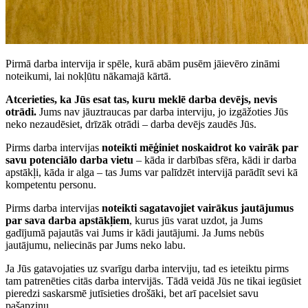
Pirmā darba intervija ir spēle, kurā abām pusēm jāievēro zināmi
noteikumi, lai nokļūtu nākamajā kārtā.
Atcerieties, ka Jūs esat tas, kuru meklē darba devējs, nevis
otrādi.
Jums nav jāuztraucas par darba interviju, jo izgāžoties Jūs
neko nezaudēsiet, drīzāk otrādi – darba devējs zaudēs Jūs.
Pirms darba intervijas
noteikti mēģiniet noskaidrot ko vairāk par
savu potenciālo darba vietu
– kāda ir darbības sfēra, kādi ir darba
apstākļi, kāda ir alga – tas Jums var palīdzēt intervijā parādīt sevi kā
kompetentu personu.
Pirms darba intervijas
noteikti sagatavojiet vairākus jautājumus
par sava darba apstākļiem
, kurus jūs varat uzdot, ja Jums
gadījumā pajautās vai Jums ir kādi jautājumi. Ja Jums nebūs
jautājumu, neliecinās par Jums neko labu.
Ja Jūs gatavojaties uz svarīgu darba interviju, tad es ieteiktu pirms
tam patrenēties citās darba intervijās. Tādā veidā Jūs ne tikai iegūsiet
pieredzi saskarsmē jutīsieties drošāki, bet arī pacelsiet savu
pašapziņu.