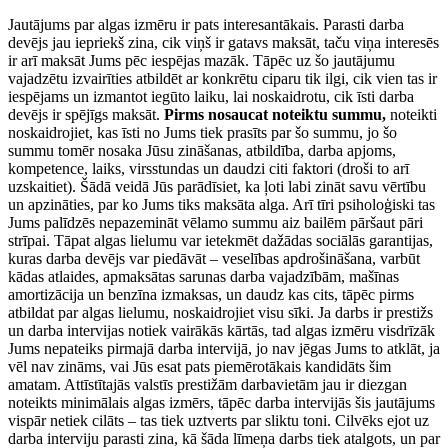
Jautājums par algas izmēru ir pats interesantākais. Parasti darba
devējs jau iepriekš zina, cik viņš ir gatavs maksāt, taču viņa interesēs
ir arī maksāt Jums pēc iespējas mazāk. Tāpēc uz šo jautājumu
vajadzētu izvairīties atbildēt ar konkrētu ciparu tik ilgi, cik vien tas ir
iespējams un izmantot iegūto laiku, lai noskaidrotu, cik īsti darba
devējs ir spējīgs maksāt.
Pirms nosaucat noteiktu summu,
noteikti
noskaidrojiet, kas īsti no Jums tiek prasīts par šo summu, jo šo
summu tomēr nosaka Jūsu zināšanas, atbildība, darba apjoms,
kompetence, laiks, virsstundas un daudzi citi faktori (droši to arī
uzskaitiet). Šādā veidā Jūs parādīsiet, ka ļoti labi zināt savu vērtību
un apzināties, par ko Jums tiks maksāta alga. Arī tīri psiholoģiski tas
Jums palīdzēs nepazemināt vēlamo summu aiz bailēm pāršaut pāri
strīpai. Tāpat algas lielumu var ietekmēt dažādas sociālās garantijas,
kuras darba devējs var piedāvāt – veselības apdrošināšana, varbūt
kādas atlaides, apmaksātas sarunas darba vajadzībām, mašīnas
amortizācija un benzīna izmaksas, un daudz kas cits, tāpēc pirms
atbildat par algas lielumu, noskaidrojiet visu sīki. Ja darbs ir prestižs
un darba intervijas notiek vairākās kārtās, tad algas izmēru visdrīzāk
Jums nepateiks pirmajā darba intervijā, jo nav jēgas Jums to atklāt, ja
vēl nav zināms, vai Jūs esat pats piemērotākais kandidāts šim
amatam. Attīstītajās valstīs prestižām darbavietām jau ir diezgan
noteikts minimālais algas izmērs, tāpēc darba intervijās šis jautājums
vispār netiek cilāts – tas tiek uztverts par sliktu toni. Cilvēks ejot uz
darba interviju parasti zina, kā šāda līmeņa darbs tiek atalgots, un par