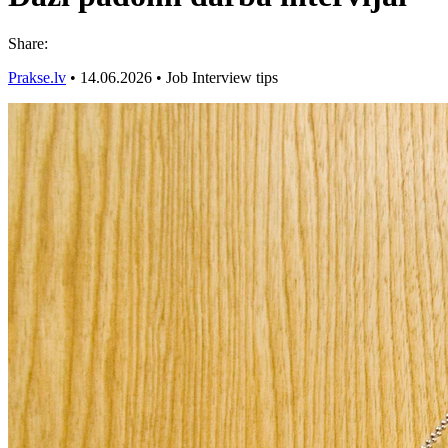
Share:
Prakse.lv
•
14.06.2026
•
Job Interview tips