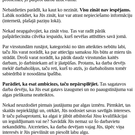
Nebaidieties parādīt, ka kaut ko nezināt.
Visu zināt nav iespējams.
Labāk norādiet, ka Jūs zināt, kur var atrast nepieciešamo informāciju
(internetā, plašajā paziņu lokā).
Nekad neapgalvojiet, ka zināt visu. Tas var radīt pārāk
pašpārliecināta cilvēka iespaidu, kurš nevēlas attīstīties savā jomā.
Par virsstundām runājot, kategoriski no tām atteikties nebūtu labi,
taču Jūs varat norādīt, ka par attiecīgu samaksu Jūs būtu ar mieru tās
strādāt. Droši varat norādīt, ka pārāk daudz virsstundas kaitēs
darbam, jo darbiniekam arī ir jāatpūšas. Protams, ka darba devējs
meklē darbaholiķus, taču reti, kurš to atzīs, jo darbaholisms tomēr
sabiedrībā ir nosodāma īpašība.
Parādiet, ka esat ambiciozs, taču nepārspīlējiet.
Tas sagatavos
darba devēju, ka Jūs esat gatavs izaugsmei un no paaugstinājuma vai
algas pielikuma neatteiktos.
Nekad neuzdodiet pirmais jautājumu par algas izmēru. Pirmkārt, tas
skaitās nepieklājīgi un, otrkārt, Jūs nodosiet savas savtīgās intereses.
Ir taču pašsaprotami, ka algai ir jābūt atbilstošai Jūsu kvalifikācijai
un ieguldījumam vai ne? Savādāk Jūs nemaz uz šo darbavietu
nekandidētu. Atcerieties, ka darba devējam vajag Jūs, tāpēc viņa
interesēs ir Jūs pievilināt un piesolīt labu algu.