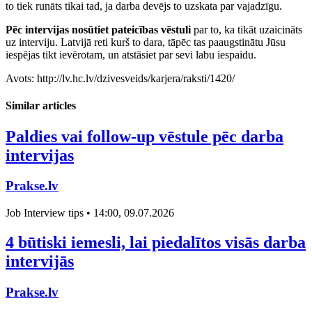
to tiek runāts tikai tad, ja darba devējs to uzskata par vajadzīgu.
Pēc intervijas nosūtiet pateicības vēstuli
par to, ka tikāt uzaicināts
uz interviju. Latvijā reti kurš to dara, tāpēc tas paaugstinātu Jūsu
iespējas tikt ievērotam, un atstāsiet par sevi labu iespaidu.
Avots: http://lv.hc.lv/dzivesveids/karjera/raksti/1420/
Similar articles
Paldies vai follow-up vēstule pēc darba
intervijas
Prakse.lv
Job Interview tips • 14:00, 09.07.2026
4 būtiski iemesli, lai piedalītos visās darba
intervijās
Prakse.lv