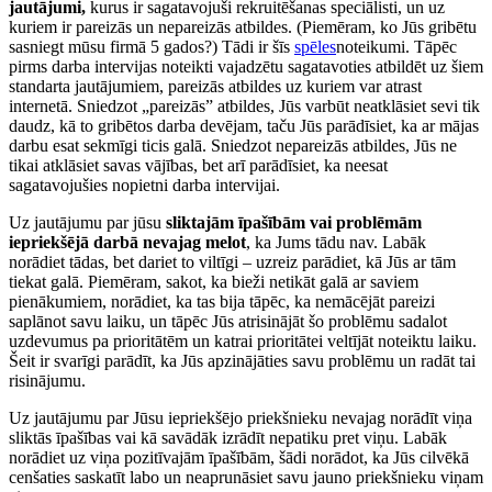
jautājumi,
kurus ir sagatavojuši rekruitēšanas speciālisti, un uz
kuriem ir pareizās un nepareizās atbildes. (Piemēram, ko Jūs gribētu
sasniegt mūsu firmā 5 gados?) Tādi ir šīs
spēles
noteikumi. Tāpēc
pirms darba intervijas noteikti vajadzētu sagatavoties atbildēt uz šiem
standarta jautājumiem, pareizās atbildes uz kuriem var atrast
internetā. Sniedzot „pareizās” atbildes, Jūs varbūt neatklāsiet sevi tik
daudz, kā to gribētos darba devējam, taču Jūs parādīsiet, ka ar mājas
darbu esat sekmīgi ticis galā. Sniedzot nepareizās atbildes, Jūs ne
tikai atklāsiet savas vājības, bet arī parādīsiet, ka neesat
sagatavojušies nopietni darba intervijai.
Uz jautājumu par jūsu
sliktajām īpašībām vai problēmām
iepriekšējā darbā nevajag melot
, ka Jums tādu nav. Labāk
norādiet tādas, bet dariet to viltīgi – uzreiz parādiet, kā Jūs ar tām
tiekat galā. Piemēram, sakot, ka bieži netikāt galā ar saviem
pienākumiem, norādiet, ka tas bija tāpēc, ka nemācējāt pareizi
saplānot savu laiku, un tāpēc Jūs atrisinājāt šo problēmu sadalot
uzdevumus pa prioritātēm un katrai prioritātei veltījāt noteiktu laiku.
Šeit ir svarīgi parādīt, ka Jūs apzinājāties savu problēmu un radāt tai
risinājumu.
Uz jautājumu par Jūsu iepriekšējo priekšnieku nevajag norādīt viņa
sliktās īpašības vai kā savādāk izrādīt nepatiku pret viņu. Labāk
norādiet uz viņa pozitīvajām īpašībām, šādi norādot, ka Jūs cilvēkā
cenšaties saskatīt labo un neaprunāsiet savu jauno priekšnieku viņam