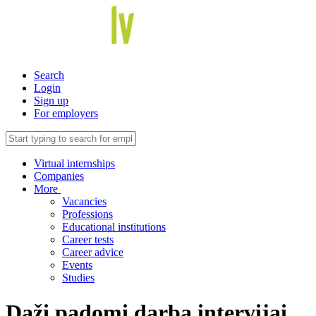
Search
Login
Sign up
For employers
Virtual internships
Companies
More
Vacancies
Professions
Educational institutions
Career tests
Career advice
Events
Studies
Daži padomi darba intervijai