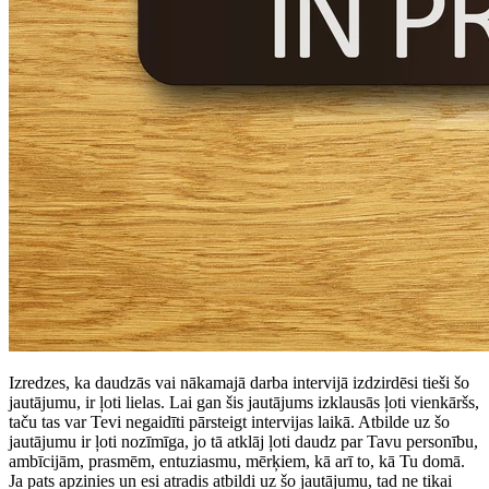
Izredzes, ka daudzās vai nākamajā darba intervijā izdzirdēsi tieši šo
jautājumu, ir ļoti lielas. Lai gan šis jautājums izklausās ļoti vienkāršs,
taču tas var Tevi negaidīti pārsteigt intervijas laikā. Atbilde uz šo
jautājumu ir ļoti nozīmīga, jo tā atklāj ļoti daudz par Tavu personību,
ambīcijām, prasmēm, entuziasmu, mērķiem, kā arī to, kā Tu domā.
Ja pats apzinies un esi atradis atbildi uz šo jautājumu, tad ne tikai