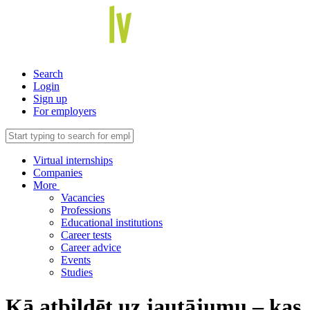
Search
Login
Sign up
For employers
Virtual internships
Companies
More
Vacancies
Professions
Educational institutions
Career tests
Career advice
Events
Studies
Kā atbildēt uz jautājumu – kas