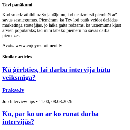
Tavi panākumi
Kad sniedz atbildi uz šo jautājumu, tad neaizmirsti pieminēt arī
savus sasniegumus. Piemēram, ka Tev ļoti patīk veidot dažādas
mārketinga stratēģijas, jo laika gaitā redzams, kā uzņēmums kļūst
arvien populārāks; tad mini labāko piemēru no savas darba
pieredzes.
Avots: www.enjoyrecruitment.lv
Similar articles
Kā ģērbties, lai darba intervija būtu
veiksmīga?
Prakse.lv
Job Interview tips • 11:00, 08.08.2026
Ko, par ko un ar ko runāt darba
intervijās?