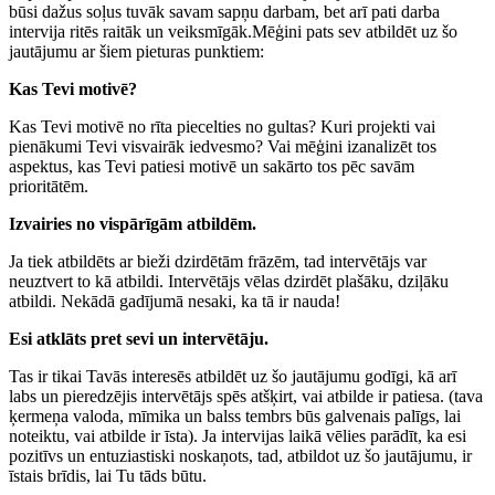
būsi dažus soļus tuvāk savam sapņu darbam, bet arī pati darba
intervija ritēs raitāk un veiksmīgāk.Mēģini pats sev atbildēt uz šo
jautājumu ar šiem pieturas punktiem:
Kas Tevi motivē?
Kas Tevi motivē no rīta piecelties no gultas? Kuri projekti vai
pienākumi Tevi visvairāk iedvesmo? Vai mēģini izanalizēt tos
aspektus, kas Tevi patiesi motivē un sakārto tos pēc savām
prioritātēm.
Izvairies no vispārīgām atbildēm.
Ja tiek atbildēts ar bieži dzirdētām frāzēm, tad intervētājs var
neuztvert to kā atbildi. Intervētājs vēlas dzirdēt plašāku, dziļāku
atbildi. Nekādā gadījumā nesaki, ka tā ir nauda!
Esi atklāts pret sevi un intervētāju.
Tas ir tikai Tavās interesēs atbildēt uz šo jautājumu godīgi, kā arī
labs un pieredzējis intervētājs spēs atšķirt, vai atbilde ir patiesa. (tava
ķermeņa valoda, mīmika un balss tembrs būs galvenais palīgs, lai
noteiktu, vai atbilde ir īsta). Ja intervijas laikā vēlies parādīt, ka esi
pozitīvs un entuziastiski noskaņots, tad, atbildot uz šo jautājumu, ir
īstais brīdis, lai Tu tāds būtu.