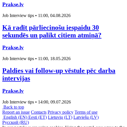
Prakse.lv
Job Interview tips • 11:00, 04.08.2026
Kā radīt pārliecinošu iespaidu 30
sekundēs un palikt citiem atmiņā?
Prakse.lv
Job Interview tips • 11:00, 18.05.2026
Paldies vai follow-up vēstule pēc darba
intervijas
Prakse.lv
Job Interview tips • 14:00, 09.07.2026
Back to top
Report an issue
Contacts
Privacy policy
Terms of use
English (EN)
Eesti (ET)
Lietuvių (LT)
Latviešu (LV)
Русский (RU)