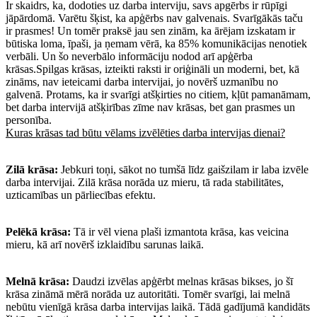
Ir skaidrs, ka, dodoties uz darba interviju, savs apgērbs ir rūpīgi
jāpārdomā. Varētu šķist, ka apģērbs nav galvenais. Svarīgākās taču
ir prasmes! Un tomēr praksē jau sen zinām, ka ārējam izskatam ir
būtiska loma, īpaši, ja ņemam vērā, ka 85% komunikācijas nenotiek
verbāli. Un šo neverbālo informāciju nodod arī apģērba
krāsas.Spilgas krāsas, izteikti raksti ir oriģināli un moderni, bet, kā
zināms, nav ieteicami darba intervijai, jo novērš uzmanību no
galvenā. Protams, ka ir svarīgi atšķirties no citiem, kļūt pamanāmam,
bet darba intervijā atšķirības zīme nav krāsas, bet gan prasmes un
personība.
Kuras krāsas tad būtu vēlams izvēlēties darba intervijas dienai?
Zilā krāsa:
Jebkuri toņi, sākot no tumšā līdz gaišzilam ir laba izvēle
darba intervijai. Zilā krāsa norāda uz mieru, tā rada stabilitātes,
uzticamības un pārliecības efektu.
Pelēkā krāsa:
Tā ir vēl viena plaši izmantota krāsa, kas veicina
mieru, kā arī novērš izklaidību sarunas laikā.
Melnā krāsa:
Daudzi izvēlas apģērbt melnas krāsas bikses, jo šī
krāsa zināmā mērā norāda uz autoritāti. Tomēr svarīgi, lai melnā
nebūtu vienīgā krāsa darba intervijas laikā. Tādā gadījumā kandidāts