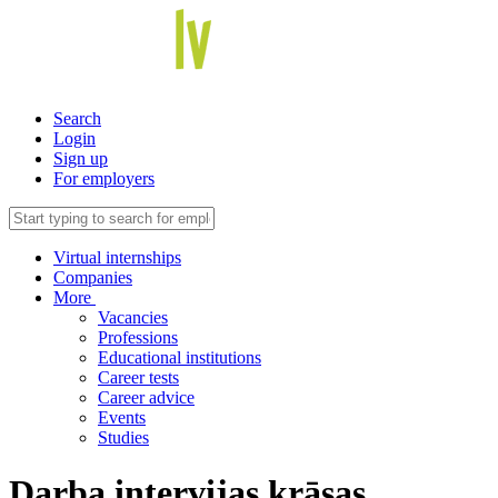
Search
Login
Sign up
For employers
Virtual internships
Companies
More
Vacancies
Professions
Educational institutions
Career tests
Career advice
Events
Studies
Darba intervijas krāsas