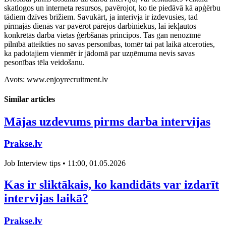
skatlogos un interneta resursos, pavērojot, ko tie piedāvā kā apģērbu
tādiem dzīves brīžiem. Savukārt, ja interivja ir izdevusies, tad
pirmajās dienās var pavērot pārējos darbiniekus, lai iekļautos
konkrētās darba vietas ģērbšanās principos. Tas gan nenozīmē
pilnībā atteikties no savas personības, tomēr tai pat laikā atceroties,
ka padotajiem vienmēr ir jādomā par uzņēmuma nevis savas
pesonības tēla veidošanu.
Avots: www.enjoyrecruitment.lv
Similar articles
Mājas uzdevums pirms darba intervijas
Prakse.lv
Job Interview tips • 11:00, 01.05.2026
Kas ir sliktākais, ko kandidāts var izdarīt
intervijas laikā?
Prakse.lv