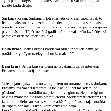
šķitīs pārāk stingrs un nelokāms. Melno krāsu var izmantot, lai
izceltu kādu detaļu.
Sarkanā krāsa:
Sarkanā ir ļoti enerģētiska krāsa, tāpēc labāk to
lietot kā aksesuāru vai izcēlot kādu detaļu, jo kopumā sarkanais
norāda uz kaislību, mīlestību, intensitāti, dažreiz pat provokāciju un
pavedināšanu. Tāpēc nekādā gadījumā to nevajadzētu izvēlēties kā
pamatkrāsu darba intervijas laikā.
Baltā krāsa:
Baltas krāsas krekls vai blūze ir pat ieteicami, jo
norāda uz godīgumu, eleganci un izsmalcinātību.
Bēša krāsa:
Arī šī krāsa ir viena no labākajām darba intervijā.
Protams, kombinācijā ar citām.
Ja iespējams, jāizvairās no zīmējumiem un ornamentiem, izdrukām.
Protams, tos var arī izmantot, ja tie ir nelieli, bet tas jādara ļoti
pārdomāti, lai tie norādītu uz prieku un vieglumu. Neprasmīgi un
nevietā izmnatoti, tie radīs pretēju efektu. Sievietēm ir ieteicams arī
izmantot nelielus auskarus vai kakla ķēdīti, jo tādas detaļas norāda
uz rūpēm par savu izskatu katrā dzīves situācijā.
Drošībai pirms došanās uz darba interviju, var ieskatīties veikalu