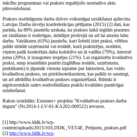
mācību programmas vai prakses regulējošo normatīvo aktu
pilnveidošanai.
Prakses nozīmīgumu darba dzīves veiksmīgai uzsākšanai apliecina
Latvijas Darba devēju konfederācijas pētījuma (2015) [2] dati, kas
parāda, ka 89% jauniešu uzskata, ka prakses laikā iegūtās prasmes
un zināšanas ir noderīgas, strādājot profesijā un arī lai atrastu labu
darbu. Vairākums (63%) jauniešu, kuri šobrīd iziet praksi, vēlētos
palikt strādāt uzņēmumā vai iestādē, kurā praktizējas, norādot,
viņiem patīk konkrētais daba kolektīvs un tā vadība (79%), interesē
joma (29%), ir izaugsmes iespējas (21%). Lai organizētu kvalitatīvu
praksi, starp iesaistītām pusēm (izglītības iestāde, uzņēmums,
praktikants) ir jāpanāk vienota izpratne par faktoriem, kas veido
kvalitatīvas prakses, un priekšnoteikumiem, kas palīdz to sasniegt,
un arī atbildība kvalitatīvas prakses organizēšanā. Būtiski ir
atgriezeniskās saites nodrošināšana prakšu kvalitātes pastāvīgai
uzlabošanai.
Raksts izstrādāts: Erasmus+ projekta “Kvalitatīvas prakses darba
tirgum” (Nr.2014-1-LV-01-KA202-000522) ietvaros.
[1] http://www.lddk.lv/wp-
content/uploads/2015/10/LDDK_VET4E_Petijums_prakses.pdf
[2]
http://www.lddk.lv/wp-