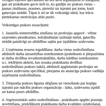
gan arī praktikants guvis tieši to, ko gaidījis no prakses vietas –
jaunas zināšanas, prasmes, pieredzi un izpratni par jomu, kurā
gatavojas strādāt. Tāpat ir arī ne tik veiksmīgi stāsti, kur trūcis
pietiekamas motivācijas abās pusēs.
Veiksmīgas prakses nosacījumi:
1. Jauniešu ieinteresētība zināšanu un profesijas apguvē - vēlme
uzņemties pienākumus, iedziļināšanās uzdotajā darbā, gatavība
strādāt patstāvīgi un atbildības sajūta par izpildāmo uzdevumu.
2. Uzņēmuma resursu ieguldīšana: darba vietas nodrošināšana
atbilstoši darba aizsardzības noteikumiem (praktikants ir jāiepazīstina
ar darba drošības ievadinstruktāžām, darba kārtības noteikumiem
u.c. iekšējiem aktiem, kas nosaka praktikanta drošības
nodrošināšanu prakses laikā), atbilstoši apgūstamās profesijas un
prakses uzdevumu specifikai; pieejama un atsaucīga prakses vadītāja
uzņēmumā nodrošināšana.
3. Trīspusēja prakses līguma slēgšana un vienošanās par kopīgu
izpratni par mācību prakses organizāciju - laiku, uzdevumu izpildi
un katras puses atbildību.
4. Atgriezeniskās saites nodrošināšana - praktikantu apgūto prasmju
novērtēšana, priekšlikumi praktikanta darba kvalitātes uzlabošanai,