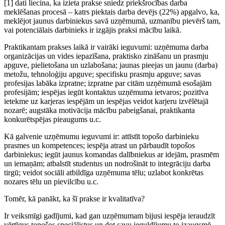
[1] dati liecina, ka izieta prakse sniedz priekšrocības darba
meklēšanas procesā – katrs piektais darba devējs (22%) apgalvo, ka,
meklējot jaunus darbiniekus savā uzņēmumā, uzmanību pievērš tam,
vai potenciālais darbinieks ir izgājis praksi mācību laikā.
Praktikantam prakses laikā ir vairāki ieguvumi: uzņēmuma darba
organizācijas un vides iepazīšana, praktisko zināšanu un prasmju
apguve, pielietošana un uzlabošana; jaunas pieejas un jaunu (darba)
metožu, tehnoloģiju apguve; specifisku prasmju apguve; savas
profesijas labāka izpratne; izpratne par citām uzņēmumā esošajām
profesijām; iespējas iegūt kontaktus uzņēmuma ietvaros; pozitīva
ietekme uz karjeras iespējām un iespējas veidot karjeru izvēlētajā
nozarē; augstāka motivācija mācību pabeigšanai, praktikanta
konkurētspējas pieaugums u.c.
Kā galvenie uzņēmumu ieguvumi ir: attīstīt topošo darbinieku
prasmes un kompetences; iespēja atrast un pārbaudīt topošos
darbiniekus; iegūt jaunus komandas dalībniekus ar idejām, prasmēm
un iemaņām; atbalstīt studentus un nodrošināt to integrāciju darba
tirgū; veidot sociāli atbildīga uzņēmuma tēlu; uzlabot konkrētas
nozares tēlu un pievilcību u.c.
Tomēr, kā panākt, ka šī prakse ir kvalitatīva?
Ir veiksmīgi gadījumi, kad gan uzņēmumam bijusi iespēja ieraudzīt
vērtīgus topošos speciālistus un dot savu ieguldījumu to izaugsmē,