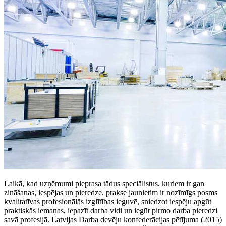
Laikā, kad uzņēmumi pieprasa tādus speciālistus, kuriem ir gan
zināšanas, iespējas un pieredze, prakse jaunietim ir nozīmīgs posms
kvalitatīvas profesionālās izglītības ieguvē, sniedzot iespēju apgūt
praktiskās iemaņas, iepazīt darba vidi un iegūt pirmo darba pieredzi
savā profesijā. Latvijas Darba devēju konfederācijas pētījuma (2015)