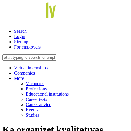
Search
Login
Sign up
For employers
Virtual internships
Companies
More
Vacancies
Professions
Educational institutions
Career tests
Career advice
Events
Studies
Kā organizēt kvalitatīvas