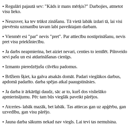
• Regulāri pajautā sev: "Kāds ir mans mērķis?" Darbojies, atmetot
visu lieko.
• Neuzsver, ka tev trūkst zināšanu. Tā vietā labāk izdari tā, lai visi
pievērstu uzmanību tavam labi paveiktajam darbam.
• Vienmēr esi "par" nevis "pret". Par attiecību nostiprināšanu, nevis
pret visu priekšniecību.
• Ja darbs neapmierina, bet aiziet nevari, centies to iemīlēt. Pilnveido
sevi pašu un esi atdarināšanas cienīgs.
• Izmanto pieredzējušu cilvēku padomus.
• Brīžiem šķiet, ka galva atsakās domāt. Padari vieglākos darbus,
apdomā padarīto. darba spējas atkal paaugstināsies.
• Ja darba ir ārkārtīgi daudz, sāc ar to, kurš dos vislielāko
apmierinājumu. Pēc tam būs vieglāk paveikt pārējos.
• Atceries- labāk mazāk, bet labāk. Tas attiecas gan uz apģērbu, gan
uzvedību, gan visu pārējo.
• Jauna darba sākums nekad nav viegls. Lai tevi tas nemulsina.