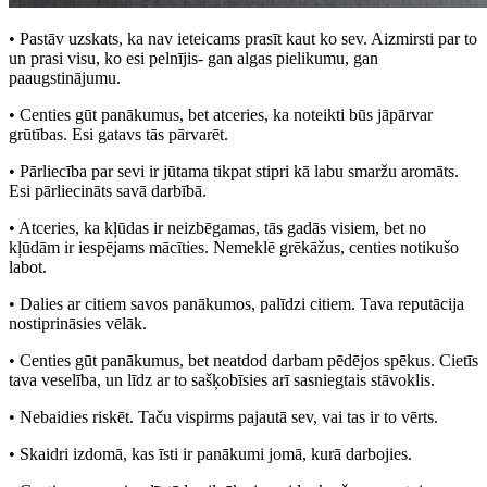
• Pastāv uzskats, ka nav ieteicams prasīt kaut ko sev. Aizmirsti par to
un prasi visu, ko esi pelnījis- gan algas pielikumu, gan
paaugstinājumu.
• Centies gūt panākumus, bet atceries, ka noteikti būs jāpārvar
grūtības. Esi gatavs tās pārvarēt.
• Pārliecība par sevi ir jūtama tikpat stipri kā labu smaržu aromāts.
Esi pārliecināts savā darbībā.
• Atceries, ka kļūdas ir neizbēgamas, tās gadās visiem, bet no
kļūdām ir iespējams mācīties. Nemeklē grēkāžus, centies notikušo
labot.
• Dalies ar citiem savos panākumos, palīdzi citiem. Tava reputācija
nostiprināsies vēlāk.
• Centies gūt panākumus, bet neatdod darbam pēdējos spēkus. Cietīs
tava veselība, un līdz ar to sašķobīsies arī sasniegtais stāvoklis.
• Nebaidies riskēt. Taču vispirms pajautā sev, vai tas ir to vērts.
• Skaidri izdomā, kas īsti ir panākumi jomā, kurā darbojies.