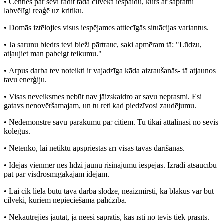
• Centies par sevi radīt tāda cilvēka iespaidu, kurš ar sapratni
labvēlīgi reaģē uz kritiku.
• Domās iztēlojies visus iespējamos attiecīgās situācijas variantus.
• Ja sarunu biedrs tevi bieži pārtrauc, saki apmēram tā: "Lūdzu,
atļaujiet man pabeigt teikumu."
• Ārpus darba tev noteikti ir vajadzīga kāda aizraušanās- tā atjaunos
tavu enerģiju.
• Visas neveiksmes nebūt nav jāizskaidro ar savu neprasmi. Esi
gatavs nenovēršamajam, un tu reti kad piedzīvosi zaudējumu.
• Nedemonstrē savu pārākumu pār citiem. Tu tikai attālināsi no sevis
kolēģus.
• Netenko, lai netiktu apspriestas arī visas tavas darīšanas.
• Idejas vienmēr nes līdzi jaunu risinājumu iespējas. Izrādi atsaucību
pat par visdrosmīgākajām idejām.
• Lai cik liela būtu tava darba slodze, neaizmirsti, ka blakus var būt
cilvēki, kuriem nepieciešama palīdzība.
• Nekautrējies jautāt, ja neesi sapratis, kas īsti no tevis tiek prasīts.