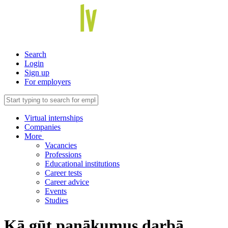
Search
Login
Sign up
For employers
Virtual internships
Companies
More
Vacancies
Professions
Educational institutions
Career tests
Career advice
Events
Studies
Kā gūt panākumus darbā