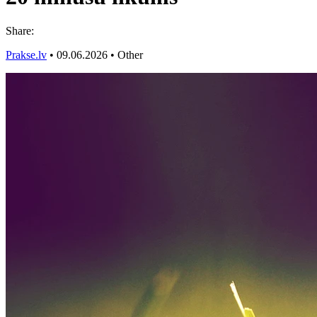
Share:
Prakse.lv
•
09.06.2026
•
Other