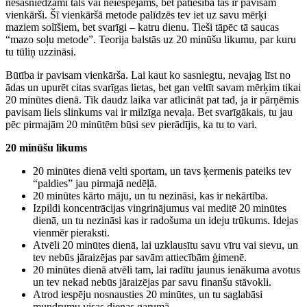
nesasniedzami tāls vai neiespējams, bet patiesībā tas ir pavisam
vienkārši. Šī vienkāršā metode palīdzēs tev iet uz savu mērķi
maziem solīšiem, bet svarīgi – katru dienu. Tieši tāpēc tā saucas
“mazo soļu metode”. Teorija balstās uz 20 minūšu likumu, par kuru
tu tūliņ uzzināsi.
Būtība ir pavisam vienkārša. Lai kaut ko sasniegtu, nevajag līst no
ādas un upurēt citas svarīgas lietas, bet gan veltīt savam mērķim tikai
20 minūtes dienā. Tik daudz laika var atlicināt pat tad, ja ir pārņēmis
pavisam liels slinkums vai ir milzīga nevaļa. Bet svarīgākais, tu jau
pēc pirmajām 20 minūtēm būsi sev pierādījis, ka tu to vari.
20 minūšu likums
20 minūtes dienā velti sportam, un tavs ķermenis pateiks tev
“paldies” jau pirmajā nedēļā.
20 minūtes kārto māju, un tu nezināsi, kas ir nekārtība.
Izpildi koncentrācijas vingrinājumus vai meditē 20 minūtes
dienā, un tu nezināsi kas ir radošuma un ideju trūkums. Idejas
vienmēr pieraksti.
Atvēli 20 minūtes dienā, lai uzklausītu savu vīru vai sievu, un
tev nebūs jāraizējas par savām attiecībām ģimenē.
20 minūtes dienā atvēli tam, lai radītu jaunus ienākuma avotus
un tev nekad nebūs jāraizējas par savu finanšu stāvokli.
Atrod iespēju nosnausties 20 minūtes, un tu saglabāsi
mundrumu visas dienas garumā.