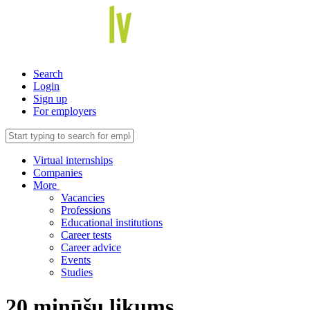
Search
Login
Sign up
For employers
Virtual internships
Companies
More
Vacancies
Professions
Educational institutions
Career tests
Career advice
Events
Studies
20 minūšu likums