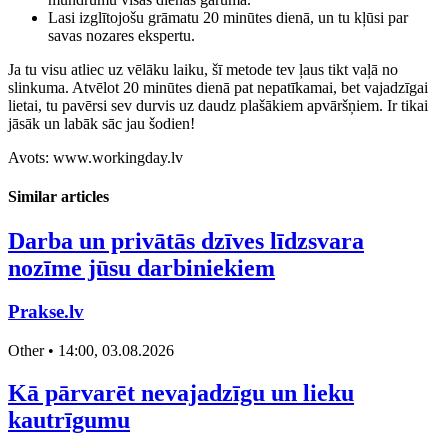
Lasi izglītojošu grāmatu 20 minūtes dienā, un tu kļūsi par
savas nozares ekspertu.
Ja tu visu atliec uz vēlāku laiku, šī metode tev ļaus tikt vaļā no
slinkuma. Atvēlot 20 minūtes dienā pat nepatīkamai, bet vajadzīgai
lietai, tu pavērsi sev durvis uz daudz plašākiem apvāršņiem. Ir tikai
jāsāk un labāk sāc jau šodien!
Avots: www.workingday.lv
Similar articles
Darba un privātās dzīves līdzsvara
nozīme jūsu darbiniekiem
Prakse.lv
Other • 14:00, 03.08.2026
Kā pārvarēt nevajadzīgu un lieku
kautrīgumu