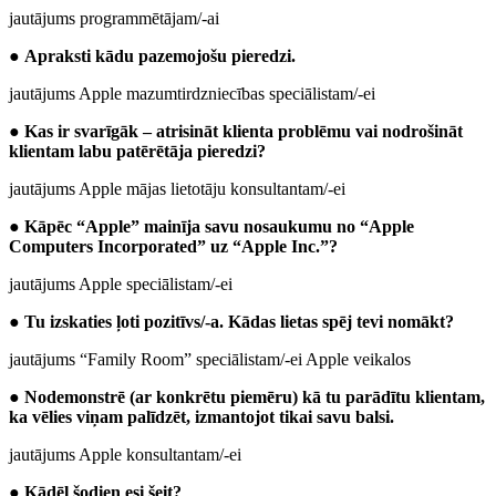
jautājums programmētājam/-ai
●
Apraksti kādu pazemojošu pieredzi.
jautājums Apple mazumtirdzniecības speciālistam/-ei
●
Kas ir svarīgāk – atrisināt klienta problēmu vai nodrošināt
klientam labu patērētāja pieredzi?
jautājums Apple mājas lietotāju konsultantam/-ei
●
Kāpēc “Apple” mainīja savu nosaukumu no “Apple
Computers Incorporated” uz “Apple Inc.”?
jautājums Apple speciālistam/-ei
●
Tu izskaties ļoti pozitīvs/-a. Kādas lietas spēj tevi nomākt?
jautājums “Family Room” speciālistam/-ei Apple veikalos
●
Nodemonstrē (ar konkrētu piemēru) kā tu parādītu klientam,
ka vēlies viņam palīdzēt, izmantojot tikai savu balsi.
jautājums Apple konsultantam/-ei
●
Kādēļ šodien esi šeit?