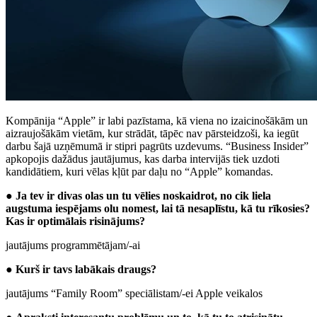
Kompānija “Apple” ir labi pazīstama, kā viena no izaicinošākām un
aizraujošākām vietām, kur strādāt, tāpēc nav pārsteidzoši, ka iegūt
darbu šajā uzņēmumā ir stipri pagrūts uzdevums. “Business Insider”
apkopojis dažādus jautājumus, kas darba intervijās tiek uzdoti
kandidātiem, kuri vēlas kļūt par daļu no “Apple” komandas.
●
Ja tev ir divas olas un tu vēlies noskaidrot, no cik liela
augstuma iespējams olu nomest, lai tā nesaplīstu, kā tu rīkosies?
Kas ir optimālais risinājums?
jautājums programmētājam/-ai
●
Kurš ir tavs labākais draugs?
jautājums “Family Room” speciālistam/-ei Apple veikalos