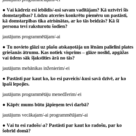
●
Vai kādreiz esi iebildis/-usi savam vadītājam? Kā uztvēri šīs
domstarpības? Lūdzu atceries konkrētu piemēru un pastāsti,
kā domstarpības tika atrisinātas, ar ko tās beidzās? Kā šī
persona tevi raksturotu šodien?
jautājums programmētājam/-ai
●
Tu novieto glāzi uz plašu atskaņotāja un lēnām palielini plates
griešanās ātrumu. Kas notiek visprims – glāze noslīd, apgāžas
vai ūdens sāk šļakstīties ārā no tās?
jautājums mehānikas inženierim/-ei
●
Pastāsti par kaut ko, ko esi paveicis/-kusi savā dzīvē, ar ko
īpaši lepojies.
jautājums programmētāju menedžerim/-ei
●
Kāpēc mums būtu jāpieņem tevi darbā?
jautājums vecākajam/-ai programmētājam/-ai
●
Vai tu esi radošs/-a? Pastāsti par kaut ko radošu, par ko
šobrīd domā?