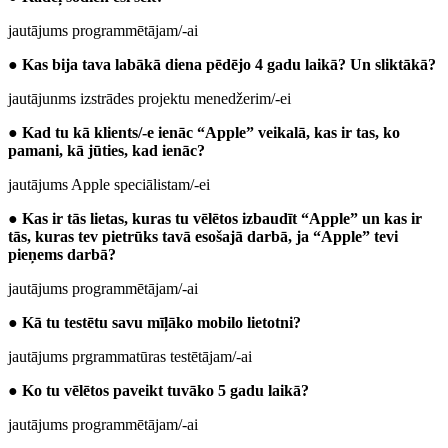
jautājums programmētājam/-ai
●
Kas bija tava labākā diena pēdējo 4 gadu laikā? Un sliktākā?
jautājunms izstrādes projektu menedžerim/-ei
●
Kad tu kā klients/-e ienāc “Apple” veikalā, kas ir tas, ko
pamani, kā jūties, kad ienāc?
jautājums Apple speciālistam/-ei
●
Kas ir tās lietas, kuras tu vēlētos izbaudīt “Apple” un kas ir
tās, kuras tev pietrūks tavā esošajā darbā, ja “Apple” tevi
pieņems darbā?
jautājums programmētājam/-ai
●
Kā tu testētu savu mīļāko mobilo lietotni?
jautājums prgrammatūras testētājam/-ai
●
Ko tu vēlētos paveikt tuvāko 5 gadu laikā?
jautājums programmētājam/-ai