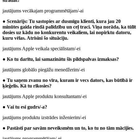
strādāt?
jautājums vecākajam programmētājam/-ai
●
Scenārijs: Tu sastopies ar dusmīgu klienti, kura jau 20
minūtes gaida rindā palīdzību un ceļ traci. Viņa norāda, ka tūlīt
dosies uz kādu no konkurentu veikaliem, lai nopirktu datoru,
kuru vēlas. Atrisini šo situāciju.
jautājums Apple veikala speciālistam/-ei
●
Ko tu darītu, lai samazinātu šīs pildspalvas izmaksas?
jautājums globālo piegāžu menedžerim/-ei
●
Tu saņem zvanu no vīra, kuram ir vecs dators, kas būtībā ir
ķieģelis. Kā tu rīkosies?
jautājums Apple produktu konsultantam/-ei
●
Vai tu esi gudrs/-a?
jautājums produktu izstrādes inženierim/-ei
●
Pastāsti par savām neveiksmēm un to, ko tu no tām mācījies.
jautājums programmētājam/-ei