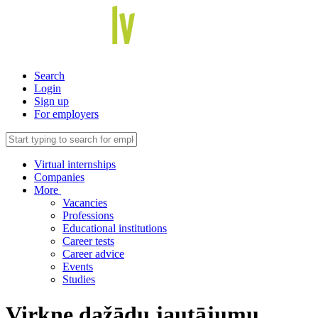
Search
Login
Sign up
For employers
Virtual internships
Companies
More
Vacancies
Professions
Educational institutions
Career tests
Career advice
Events
Studies
Virkne dažādu jautājumu,