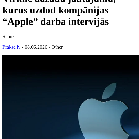
kurus uzdod kompānijas
“Apple” darba intervijās
Share:
Prakse.lv
•
08.06.2026
•
Other