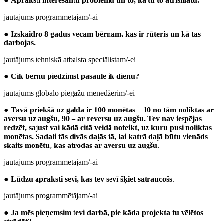
●
Apraksti interesantu problēmu un to, kā tu to atrisinātu.
jautājums programmētājam/-ai
●
Izskaidro 8 gadus vecam bērnam, kas ir rūteris un kā tas
darbojas.
jautājums tehniskā atbalsta speciālistam/-ei
●
Cik bērnu piedzimst pasaulē ik dienu?
jautājums globālo piegāžu menedžerim/-ei
●
Tavā priekšā uz galda ir 100 monētas – 10 no tām noliktas ar
aversu uz augšu, 90 – ar reversu uz augšu. Tev nav iespējas
redzēt, sajust vai kādā citā veidā noteikt, uz kuru pusi noliktas
monētas. Sadali tās divās daļās tā, lai katrā daļā būtu vienāds
skaits monētu, kas atrodas ar aversu uz augšu.
jautājums programmētājam/-ai
●
Lūdzu apraksti sevi, kas tev sevī šķiet satraucošs
.
jautājums programmētājam/-ai
●
Ja mēs pieņemsim tevi darbā, pie kāda projekta tu vēlētos