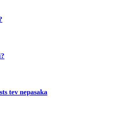
?
i?
ists tev nepasaka