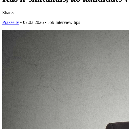
Share:
Prakse.lv
•
07.03.2026
•
Job Interview tips