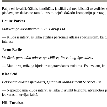
Pat ja esi kvalificētākais kandidāts, ja slikti vai neatbilstoši uzvedīsie
piedāvājam dažas no tām, kuras minējuši dažādu kompāniju pārstāvji, k
Louise Parkes
Mārketinga koordinatore, SVC Group Ltd.
— Kļūda ir intervijas laikā atzīties personāla atlases speciālistam, ka tu
interese.
Jason Basile
Vecākais personāla atlases speciālists, Recruiting Specialists
— Manuprāt, milzīga kļūda ir sagatavošanās trūkums. Es uzskatu, ka int
Kira Seki
Personāla atlases speciālists, Quantum Management Services Ltd.
— Nepiedodama kļūda intervijas laikā ir izvilkt telefonu, atvainoties 
jebkuras intervijas laikā.
Hila Turabaz