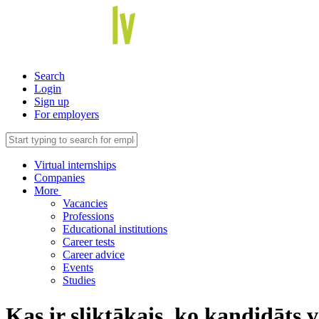
Search
Login
Sign up
For employers
Virtual internships
Companies
More
Vacancies
Professions
Educational institutions
Career tests
Career advice
Events
Studies
Kas ir sliktākais, ko kandidāts v