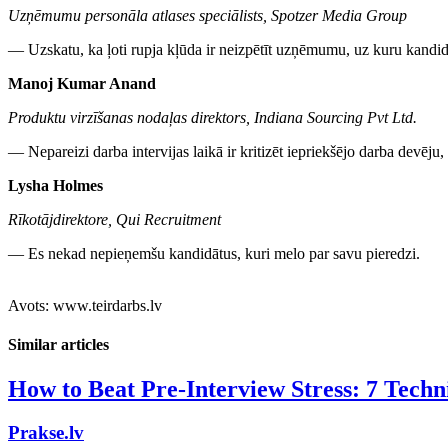
Uzņēmumu personāla atlases speciālists, Spotzer Media Group
— Uzskatu, ka ļoti rupja kļūda ir neizpētīt uzņēmumu, uz kuru kandidā
Manoj Kumar Anand
Produktu virzīšanas nodaļas direktors, Indiana Sourcing Pvt Ltd.
— Nepareizi darba intervijas laikā ir kritizēt iepriekšējo darba devē
Lysha Holmes
Rīkotājdirektore, Qui Recruitment
— Es nekad nepieņemšu kandidātus, kuri melo par savu pieredzi.
Avots: www.teirdarbs.lv
Similar articles
How to Beat Pre-Interview Stress: 7 Techn
Prakse.lv