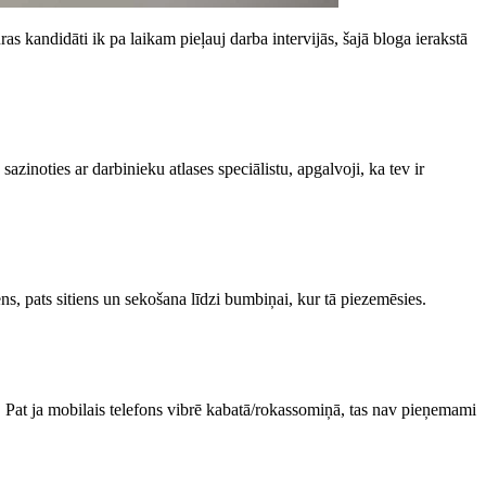
uras kandidāti ik pa laikam pieļauj darba intervijās, šajā bloga ierakstā
 sazinoties ar darbinieku atlases speciālistu, apgalvoji, ka tev ir
s, pats sitiens un sekošana līdzi bumbiņai, kur tā piezemēsies.
”. Pat ja mobilais telefons vibrē kabatā/rokassomiņā, tas nav pieņemami