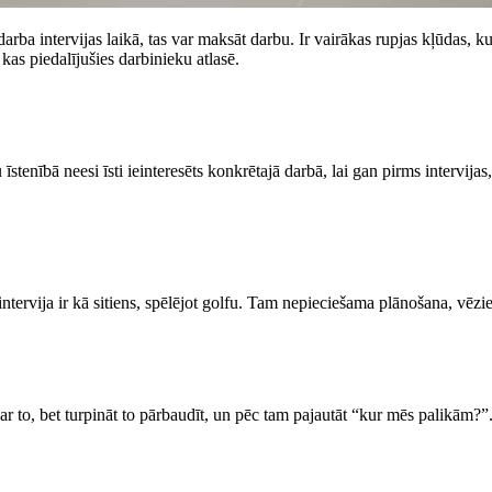
s darba intervijas laikā, tas var maksāt darbu. Ir vairākas rupjas kļūdas, k
as piedalījušies darbinieku atlasē.
 īstenībā neesi īsti ieinteresēts konkrētajā darbā, lai gan pirms intervijas,
ervija ir kā sitiens, spēlējot golfu. Tam nepieciešama plānošana, vēzien
par to, bet turpināt to pārbaudīt, un pēc tam pajautāt “kur mēs palikām?