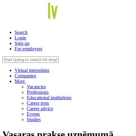
Search
Login
Sign up
For employers
Virtual internships
Companies
More
Vacancies
Professions
Educational institutions
Career tests
Career advice
Events
Studies
Vasaras prakse uzņēmumā