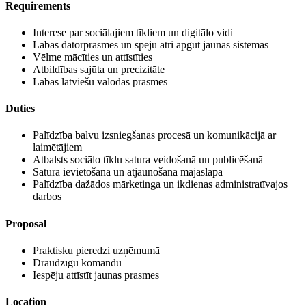
Requirements
Interese par sociālajiem tīkliem un digitālo vidi
Labas datorprasmes un spēju ātri apgūt jaunas sistēmas
Vēlme mācīties un attīstīties
Atbildības sajūta un precizitāte
Labas latviešu valodas prasmes
Duties
Palīdzība balvu izsniegšanas procesā un komunikācijā ar
laimētājiem
Atbalsts sociālo tīklu satura veidošanā un publicēšanā
Satura ievietošana un atjaunošana mājaslapā
Palīdzība dažādos mārketinga un ikdienas administratīvajos
darbos
Proposal
Praktisku pieredzi uzņēmumā
Draudzīgu komandu
Iespēju attīstīt jaunas prasmes
Location