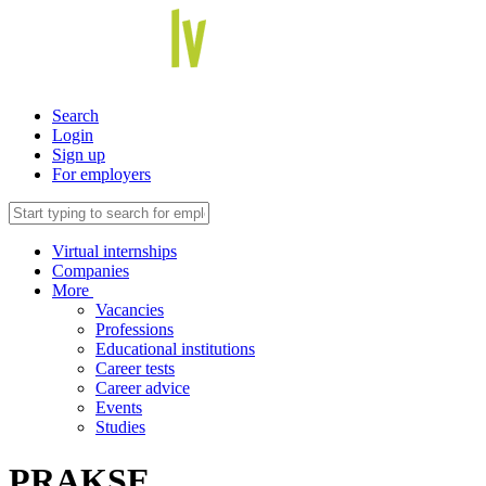
Search
Login
Sign up
For employers
Virtual internships
Companies
More
Vacancies
Professions
Educational institutions
Career tests
Career advice
Events
Studies
PRAKSE