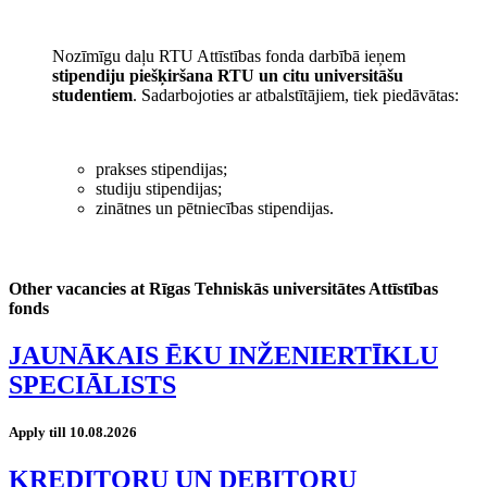
Nozīmīgu daļu RTU Attīstības fonda darbībā ieņem
stipendiju piešķiršana RTU un citu universitāšu
studentiem
. Sadarbojoties ar atbalstītājiem, tiek piedāvātas:
prakses stipendijas;
studiju stipendijas;
zinātnes un pētniecības stipendijas.
Other vacancies at Rīgas Tehniskās universitātes Attīstības
fonds
JAUNĀKAIS ĒKU INŽENIERTĪKLU
SPECIĀLISTS
Apply till 10.08.2026
KREDITORU UN DEBITORU