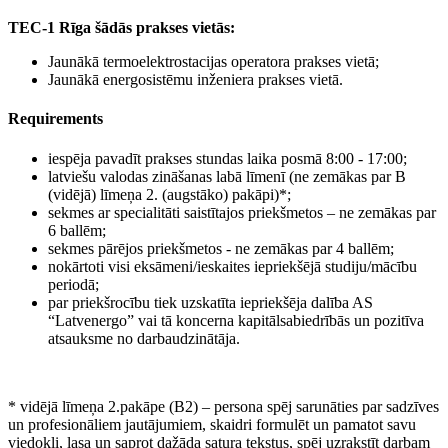
TEC-1 Rīga šādās prakses vietās:
Jaunākā termoelektrostacijas operatora prakses vietā;
Jaunākā energosistēmu inženiera prakses vietā.
Requirements
iespēja pavadīt prakses stundas laika posmā 8:00 - 17:00;
latviešu valodas zināšanas labā līmenī (ne zemākas par B
(vidējā) līmeņa 2. (augstāko) pakāpi)*;
sekmes ar specialitāti saistītajos priekšmetos – ne zemākas par
6 ballēm;
sekmes pārējos priekšmetos - ne zemākas par 4 ballēm;
nokārtoti visi eksāmeni/ieskaites iepriekšējā studiju/mācību
periodā;
par priekšrocību tiek uzskatīta iepriekšēja dalība AS
“Latvenergo” vai tā koncerna kapitālsabiedrībās un pozitīva
atsauksme no darbaudzinātāja.
* vidējā līmeņa 2.pakāpe (B2) – persona spēj sarunāties par sadzīves
un profesionāliem jautājumiem, skaidri formulēt un pamatot savu
viedokli, lasa un saprot dažāda satura tekstus, spēj uzrakstīt darbam