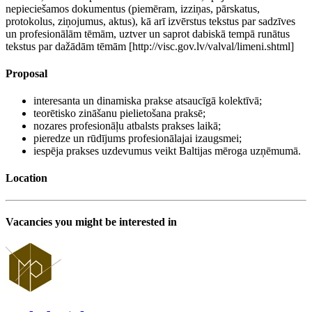
nepieciešamos dokumentus (piemēram, izziņas, pārskatus,
protokolus, ziņojumus, aktus), kā arī izvērstus tekstus par sadzīves
un profesionālām tēmām, uztver un saprot dabiskā tempā runātus
tekstus par dažādām tēmām [http://visc.gov.lv/valval/limeni.shtml]
Proposal
interesanta un dinamiska prakse atsaucīgā kolektīvā;
teorētisko zināšanu pielietošana praksē;
nozares profesionāļu atbalsts prakses laikā;
pieredze un rūdījums profesionālajai izaugsmei;
iespēja prakses uzdevumus veikt Baltijas mēroga uzņēmumā.
Location
Vacancies you might be interested in