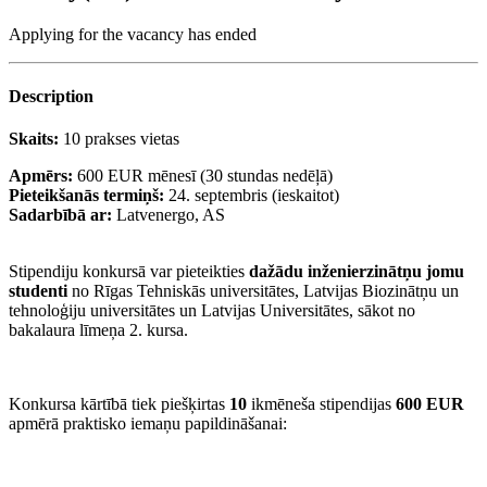
Applying for the vacancy has ended
Description
Skaits:
10 prakses vietas
Apmērs:
600 EUR mēnesī (30 stundas nedēļā)
Pieteikšanās termiņš:
24. septembris (ieskaitot)
Sadarbībā ar:
Latvenergo, AS
Stipendiju konkursā var pieteikties
dažādu inženierzinātņu jomu
studenti
no Rīgas Tehniskās universitātes, Latvijas Biozinātņu un
tehnoloģiju universitātes un Latvijas Universitātes, sākot no
bakalaura līmeņa 2. kursa.
Konkursa kārtībā tiek piešķirtas
10
ikmēneša stipendijas
600 EUR
apmērā praktisko iemaņu papildināšanai: