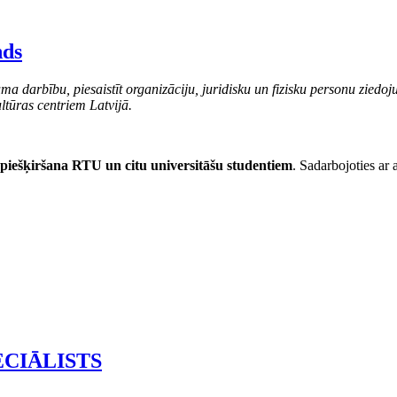
nds
ma darbību, piesaistīt organizāciju, juridisku un fizisku personu ziedoj
ltūras centriem Latvijā.
 piešķiršana RTU un citu universitāšu studentiem
. Sadarbojoties ar a
ECIĀLISTS