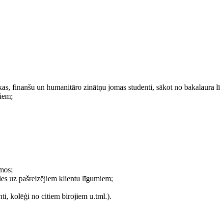
ikas, finanšu un humanitāro zinātņu jomas studenti, sākot no bakalaura l
miem;
umos;
oties uz pašreizējiem klientu līgumiem;
i, kolēģi no citiem birojiem u.tml.).