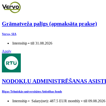
Grāmatveža palīgs (apmaksāta prakse)
Vervo, SIA
Internship • till 31.08.2026
Apply
NODOKĻU ADMINISTRĒŠANAS ASIST
Rīgas Tehniskās universitātes Attīstības fonds
Internship •
Salary(net): 487.5 EUR monthly • till 09.08.2026