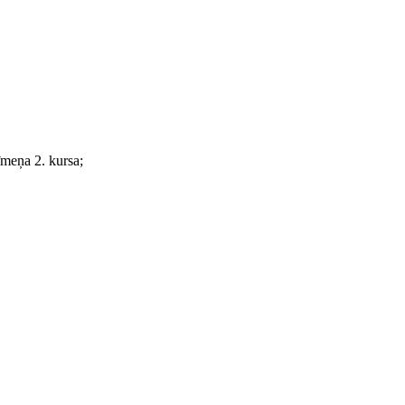
īmeņa 2. kursa;