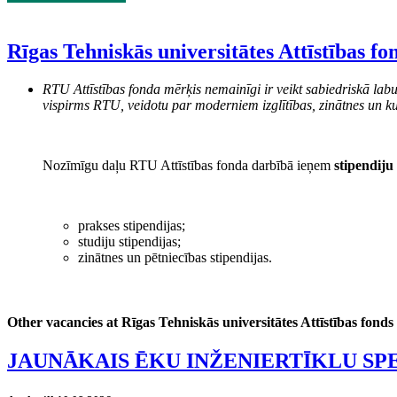
Rīgas Tehniskās universitātes Attīstības fo
RTU Attīstības fonda mērķis nemainīgi ir veikt sabiedriskā labu
vispirms RTU, veidotu par moderniem izglītības, zinātnes un ku
Nozīmīgu daļu RTU Attīstības fonda darbībā ieņem
stipendiju
prakses stipendijas;
studiju stipendijas;
zinātnes un pētniecības stipendijas.
Other vacancies at Rīgas Tehniskās universitātes Attīstības fonds
JAUNĀKAIS ĒKU INŽENIERTĪKLU SP