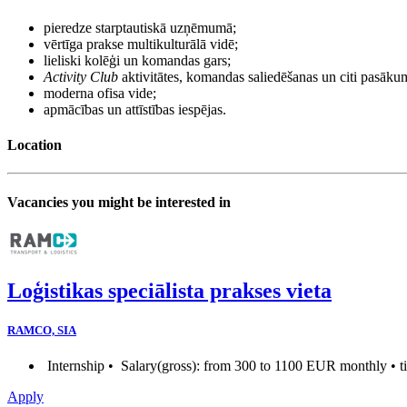
pieredze starptautiskā uzņēmumā;
vērtīga prakse multikulturālā vidē;
lieliski kolēģi un komandas gars;
Activity Club
aktivitātes, komandas saliedēšanas un citi pasāku
moderna ofisa vide;
apmācības un attīstības iespējas.
Location
Vacancies you might be interested in
Loģistikas speciālista prakses vieta
RAMCO, SIA
Internship •
Salary(gross): from 300 to 1100 EUR monthly • ti
Apply