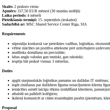
Skaits:
2 prakses vietas
Apmērs:
337,50 EUR mēnesī (30 stundas nedēļā)
Laika periods:
4 mēneši
Pieteikšanās termiņš:
15. septembris (ieskaitot)
Sadarbībā ar:
MSC Shared Service Center Riga, SIA
Requirements
stipendiju konkursā var pieteikties vadības, loģistikas, ekonom
vēlme mācīties un pozitīva attieksme pret uzticētajiem uzdevu
analītiska domāšana un precizitāte;
labas angļu valodas gan mutiski, gan rakstiski;
iespēja būt praksē vismaz 3 mēnešus.
Duties
apgūt starptautiskās loģistikas pamatus un dažādas IT sistēmas;
iegūt zināšanas par dažādiem līguma nosacījumiem klientu līg
iemācīties asistēt laicīgu rēķinu izstādīšanā klientiem, pamatoj
atbalstīt un palīdzēt kolēģiem;
ikdienā komunicēt ar citām iesaistītajām pusēm (piemēram, klient
Proposal