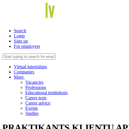
Search
Login
Sign up
For employers
Virtual internships
Companies
More
Vacancies
Professions
Educational institutions
Career tests
Career advice
Events
Studies
PRAKTIKANTS KLIENTU A