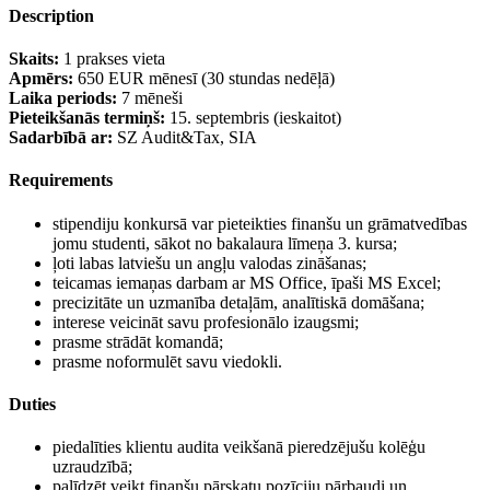
Description
Skaits:
1 prakses vieta
Apmērs:
650 EUR mēnesī (30 stundas nedēļā)
Laika periods:
7 mēneši
Pieteikšanās termiņš:
15. septembris (ieskaitot)
Sadarbībā ar:
SZ Audit&Tax, SIA
Requirements
stipendiju konkursā var pieteikties finanšu un grāmatvedības
jomu studenti, sākot no bakalaura līmeņa 3. kursa;
ļoti labas latviešu un angļu valodas zināšanas;
teicamas iemaņas darbam ar MS Office, īpaši MS Excel;
precizitāte un uzmanība detaļām, analītiskā domāšana;
interese veicināt savu profesionālo izaugsmi;
prasme strādāt komandā;
prasme noformulēt savu viedokli.
Duties
piedalīties klientu audita veikšanā pieredzējušu kolēģu
uzraudzībā;
palīdzēt veikt finanšu pārskatu pozīciju pārbaudi un