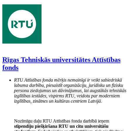
Rīgas Tehniskās universitātes Attīstības
fonds
RTU Attīstības fonda mērķis nemainīgi ir veikt sabiedriskā
labuma darbību, piesaistīt organizāciju, juridisku un fizisku
personu ziedojumus un dāvinājumus, lai augstākās tehniskās
izglītības iestādes, vispirms RTU, veidotu par moderniem
izglītības, zinātnes un kultūras centriem Latvijā.
Nozīmīgu daļu RTU Attīstības fonda darbībā ieņem
stipendiju piešķiršana RTU un citu universitāšu