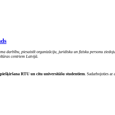
nds
ma darbību, piesaistīt organizāciju, juridisku un fizisku personu ziedoj
ltūras centriem Latvijā.
 piešķiršana RTU un citu universitāšu studentiem
. Sadarbojoties ar a