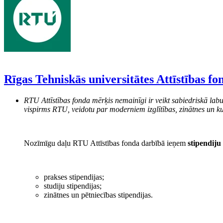
Rīgas Tehniskās universitātes Attīstības fo
RTU Attīstības fonda mērķis nemainīgi ir veikt sabiedriskā labu
vispirms RTU, veidotu par moderniem izglītības, zinātnes un ku
Nozīmīgu daļu RTU Attīstības fonda darbībā ieņem
stipendiju
prakses stipendijas;
studiju stipendijas;
zinātnes un pētniecības stipendijas.