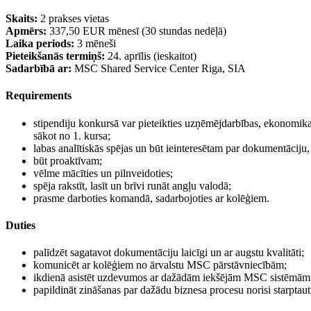
Skaits:
2 prakses vietas
Apmērs:
337,50 EUR mēnesī (30 stundas nedēļā)
Laika periods:
3 mēneši
Pieteikšanās termiņš:
24. aprīlis (ieskaitot)
Sadarbībā ar:
MSC Shared Service Center Riga, SIA
Requirements
stipendiju konkursā var pieteikties uzņēmējdarbības, ekonomikas,
sākot no 1. kursa;
labas analītiskās spējas un būt ieinteresētam par dokumentāciju,
būt proaktīvam;
vēlme mācīties un pilnveidoties;
spēja rakstīt, lasīt un brīvi runāt angļu valodā;
prasme darboties komandā, sadarbojoties ar kolēģiem.
Duties
palīdzēt sagatavot dokumentāciju laicīgi un ar augstu kvalitāti;
komunicēt ar kolēģiem no ārvalstu MSC pārstāvniecībām;
ikdienā asistēt uzdevumos ar dažādām iekšējām MSC sistēmām
papildināt zināšanas par dažādu biznesa procesu norisi starpta