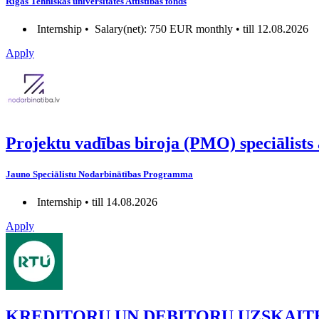
Rīgas Tehniskās universitātes Attīstības fonds
Internship •
Salary(net): 750 EUR monthly • till 12.08.2026
Apply
Projektu vadības biroja (PMO) speciāl
Jauno Speciālistu Nodarbinātības Programma
Internship • till 14.08.2026
Apply
KREDITORU UN DEBITORU UZSKAIT