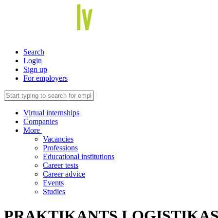
Search
Login
Sign up
For employers
Virtual internships
Companies
More
Vacancies
Professions
Educational institutions
Career tests
Career advice
Events
Studies
PRAKTIKANTS LOĢISTIKA