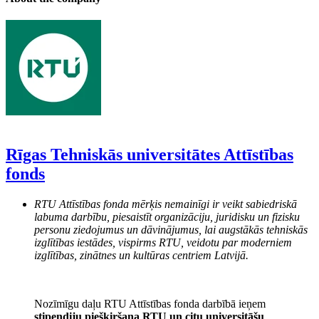
Rīgas Tehniskās universitātes Attīstības
fonds
RTU Attīstības fonda mērķis nemainīgi ir veikt sabiedriskā
labuma darbību, piesaistīt organizāciju, juridisku un fizisku
personu ziedojumus un dāvinājumus, lai augstākās tehniskās
izglītības iestādes, vispirms RTU, veidotu par moderniem
izglītības, zinātnes un kultūras centriem Latvijā.
Nozīmīgu daļu RTU Attīstības fonda darbībā ieņem
stipendiju piešķiršana RTU un citu universitāšu