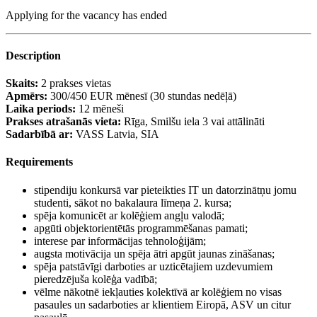
Applying for the vacancy has ended
Description
Skaits:
2 prakses vietas
Apmērs:
300/450 EUR mēnesī (30 stundas nedēļā)
Laika periods:
12 mēneši
Prakses atrašanās vieta:
Rīga, Smilšu iela 3 vai attālināti
Sadarbībā ar:
VASS Latvia, SIA
Requirements
stipendiju konkursā var pieteikties IT un datorzinātņu jomu
studenti, sākot no bakalaura līmeņa 2. kursa;
spēja komunicēt ar kolēģiem angļu valodā;
apgūti objektorientētās programmēšanas pamati;
interese par informācijas tehnoloģijām;
augsta motivācija un spēja ātri apgūt jaunas zināšanas;
spēja patstāvīgi darboties ar uzticētajiem uzdevumiem
pieredzējuša kolēģa vadībā;
vēlme nākotnē iekļauties kolektīvā ar kolēģiem no visas
pasaules un sadarboties ar klientiem Eiropā, ASV un citur