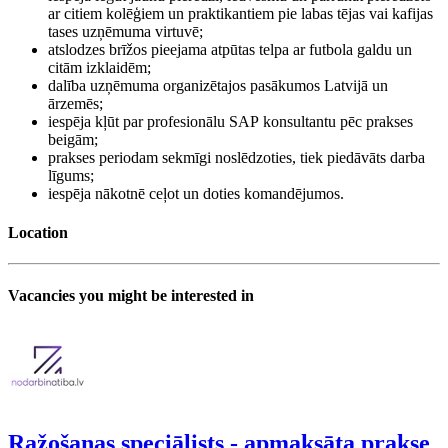
ar citiem kolēģiem un praktikantiem pie labas tējas vai kafijas
tases uzņēmuma virtuvē;
atslodzes brīžos pieejama atpūtas telpa ar futbola galdu un
citām izklaidēm;
dalība uzņēmuma organizētajos pasākumos Latvijā un
ārzemēs;
iespēja kļūt par profesionālu SAP konsultantu pēc prakses
beigām;
prakses periodam sekmīgi noslēdzoties, tiek piedāvāts darba
līgums;
iespēja nākotnē ceļot un doties komandējumos.
Location
Vacancies you might be interested in
Ražošanas speciālists - apmaksāta prakse