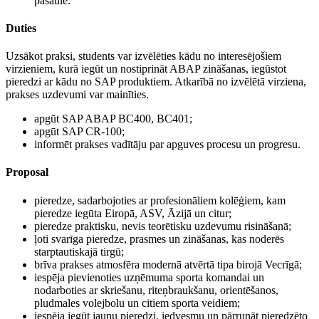
pasaulē.
Duties
Uzsākot praksi, students var izvēlēties kādu no interesējošiem
virzieniem, kurā iegūt un nostiprināt ABAP zināšanas, iegūstot
pieredzi ar kādu no SAP produktiem. Atkarībā no izvēlētā virziena,
prakses uzdevumi var mainīties.
apgūt SAP ABAP BC400, BC401;
apgūt SAP CR-100;
informēt prakses vadītāju par apguves procesu un progresu.
Proposal
pieredze, sadarbojoties ar profesionāliem kolēģiem, kam
pieredze iegūta Eiropā, ASV, Āzijā un citur;
pieredze praktisku, nevis teorētisku uzdevumu risināšanā;
ļoti svarīga pieredze, prasmes un zināšanas, kas noderēs
starptautiskajā tirgū;
brīva prakses atmosfēra modernā atvērtā tipa birojā Vecrīgā;
iespēja pievienoties uzņēmuma sporta komandai un
nodarboties ar skriešanu, riteņbraukšanu, orientēšanos,
pludmales volejbolu un citiem sporta veidiem;
iespēja iegūt jaunu pieredzi, iedvesmu un pārrunāt pieredzēto