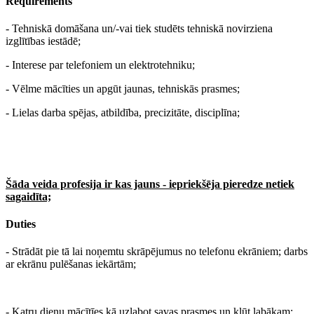
Requirements
- Tehniskā domāšana un/-vai tiek studēts tehniskā novirziena
izglītības iestādē;
- Interese par telefoniem un elektrotehniku;
- Vēlme mācīties un apgūt jaunas, tehniskās prasmes;
- Lielas darba spējas, atbildība, precizitāte, disciplīna;
Šāda veida profesija ir kas jauns - iepriekšēja pieredze netiek
sagaidīta;
Duties
- Strādāt pie tā lai noņemtu skrāpējumus no telefonu ekrāniem; darbs
ar ekrānu pulēšanas iekārtām;
- Katru dienu mācītīes kā uzlabot savas prasmes un kļūt labākam;