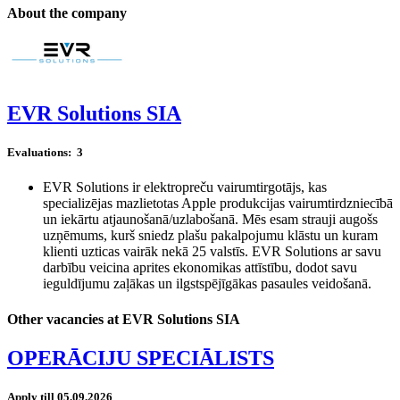
About the company
EVR Solutions SIA
Evaluations:
3
EVR Solutions ir elektropreču vairumtirgotājs, kas
specializējas mazlietotas Apple produkcijas vairumtirdzniecībā
un iekārtu atjaunošanā/uzlabošanā. Mēs esam strauji augošs
uzņēmums, kurš sniedz plašu pakalpojumu klāstu un kuram
klienti uzticas vairāk nekā 25 valstīs. EVR Solutions ar savu
darbību veicina aprites ekonomikas attīstību, dodot savu
ieguldījumu zaļākas un ilgstspējīgākas pasaules veidošanā.
Other vacancies at EVR Solutions SIA
OPERĀCIJU SPECIĀLISTS
Apply till 05.09.2026