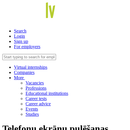
Search
Login
Sign up
For employers
Virtual internships
Companies
More
Vacancies
Professions
Educational institutions
Career tests
Career advice
Events
Studies
Telefonu ekrānu pulēšanas