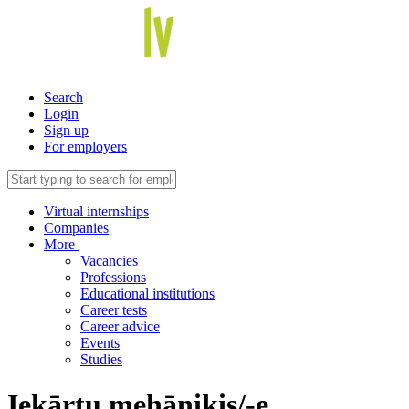
Search
Login
Sign up
For employers
Virtual internships
Companies
More
Vacancies
Professions
Educational institutions
Career tests
Career advice
Events
Studies
Iekārtu mehāniķis/-e