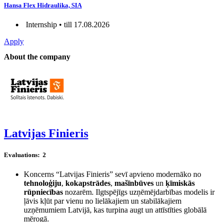
Hansa Flex Hidraulika, SIA
Internship • till 17.08.2026
Apply
About the company
Latvijas Finieris
Evaluations:
2
Koncerns “Latvijas Finieris” sevī apvieno modernāko no
tehnoloģiju
,
kokapstrādes
,
mašīnbūves
un
ķīmiskās
rūpniecības
nozarēm. Ilgtspējīgs uzņēmējdarbības modelis ir
ļāvis kļūt par vienu no lielākajiem un stabilākajiem
uzņēmumiem Latvijā, kas turpina augt un attīstīties globālā
mērogā.