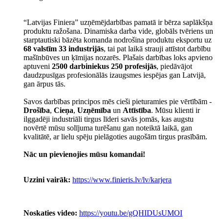
“Latvijas Finiera” uzņēmējdarbības pamatā ir bērza saplākšņa
produktu ražošana. Dinamiska darba vide, globāls tvēriens un
starptautiski bāzēta komanda nodrošina produktu eksportu uz
68 valstīm 33 industrijās
, tai pat laikā strauji attīstot darbību
mašīnbūves un ķīmijas nozarēs. Plašais darbības loks apvieno
aptuveni
2500 darbiniekus 250 profesijās
, piedāvājot
daudzpusīgas profesionālās izaugsmes iespējas gan Latvijā,
gan ārpus tās.
Savos darbības principos mēs cieši pieturamies pie vērtībām -
Drošība
,
Cieņa
,
Uzņēmība
un
Attīstība
. Mūsu klienti ir
ilggadēji industriāli tirgus līderi savās jomās, kas augstu
novērtē mūsu solījuma turēšanu gan noteiktā laikā, gan
kvalitātē, ar lielu spēju pielāgoties augošām tirgus prasībām.
Nāc un pievienojies mūsu komandai!
Uzzini vairāk:
https://www.finieris.lv/lv/karjera
Noskaties video:
https://youtu.be/gQHIDUsUMOI