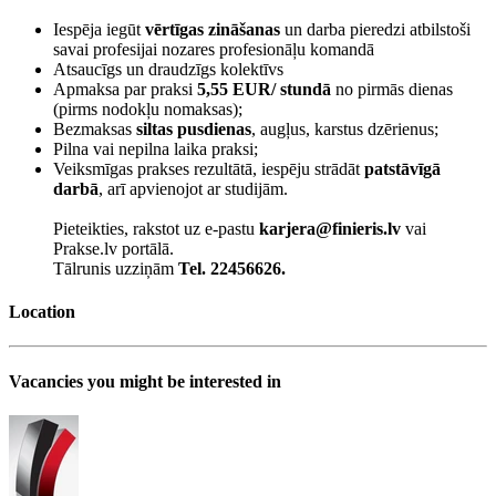
Iespēja iegūt
vērtīgas zināšanas
un darba pieredzi atbilstoši
savai profesijai nozares profesionāļu komandā
Atsaucīgs un draudzīgs kolektīvs
Apmaksa par praksi
5,55 EUR/ stundā
no pirmās dienas
(pirms nodokļu nomaksas);
Bezmaksas
siltas pusdienas
, augļus, karstus dzērienus;
Pilna vai nepilna laika praksi;
Veiksmīgas prakses rezultātā, iespēju strādāt
patstāvīgā
darbā
, arī apvienojot ar studijām.
Pieteikties, rakstot uz e-pastu
karjera@finieris.lv
vai
Prakse.lv portālā.
Tālrunis uzziņām
Tel. 22456626.
Location
Vacancies you might be interested in