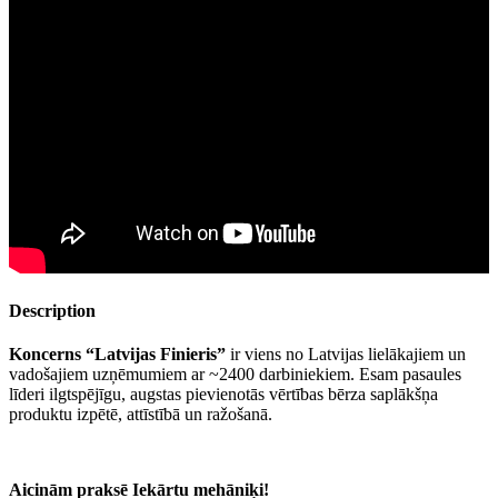
Description
Koncerns “Latvijas Finieris”
ir viens no Latvijas lielākajiem un
vadošajiem uzņēmumiem ar ~2400 darbiniekiem. Esam pasaules
līderi ilgtspējīgu, augstas pievienotās vērtības bērza saplākšņa
produktu izpētē, attīstībā un ražošanā.
Aicinām praksē Iekārtu mehāniķi!