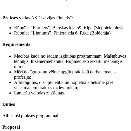
Prakses vietas
AS "Latvijas Finieris":
Rūpnīca "Furniers", Bauskas iela 59, Rīga (Ziepniekkalns);
Rūpnīca "Lignums", Finiera iela 6, Rīga (Bolderāja).
Requirements
Mācības kādā no šādām izglītības programmām: Mašīnbūves
tehniķis, Inženiermehānika, Rūpniecisko iekārtu mehāniķis
u.tml.;
Mērķtiecīgums un vēlme apgūt praktiskā darba iemaņas
profesijā;
Atbildīgums, disciplinētība un nopietna attieksme pret
veicamajiem prakses uzdevumiem;
Latviešu valodas zināšanas.
Duties
Atbilstoši prakses programmai.
Proposal