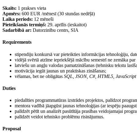
Skaits:
1 prakses vieta
Apmērs:
600 EUR /mēnesī (30 stundas nedēļā)
Laika periods:
12 mēneši
Pieteikšanās termiņš:
29. aprīlis (ieskaitot)
Sadarbībā ar:
Datorzinību centrs, SIA
Requirements
stipendiju konkursā var pieteikties informācijas tehnoloģiju, da
vidējā svērtā atzīme iepriekšējā mācību semestrī ne zemāka par 
latviešu un angļu valodas pamatzināšanas (tehnisku tekstu lasīš
motivācija iegūt jaunas un praktiskas zināšanas;
vēlamas, bet ne obligātas
SQL, JSON, C#, HTML5, JavaScript
Duties
piedalīties programmatūras izstrādes projektos, palīdzot progr
mentora vadībā jāapgūst jaunas tehnoloģijas (ar iespēju paaugsti
palīdzēt pētīt un analizēt pasūtītāja prasības veidojamajai prog
palīdzēt veidot tehnisko problēmu risinājumus.
Proposal