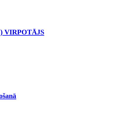
) VIRPOTĀJS
došanā