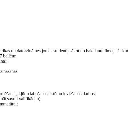
torikas un datorzinātnes jomas studenti, sākot no bakalaura līmeņa 1. kur
7 ballēm;
ana);
zināšanas.
ammēšanas, kļūdu labošanas sistēmu ieviešanas darbos;
nāt savu kvalifikāciju);
rammatūrai;