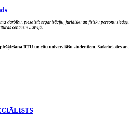
nds
ma darbību, piesaistīt organizāciju, juridisku un fizisku personu ziedoj
ltūras centriem Latvijā.
 piešķiršana RTU un citu universitāšu studentiem
. Sadarbojoties ar a
ECIĀLISTS