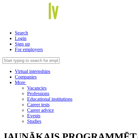
Search
Login
Sign up
For employers
Virtual internships
Companies
More
Vacancies
Professions
Educational institutions
Career tests
Career advice
Events
Studies
JAUNĀKAIS PROGRAMMĒT