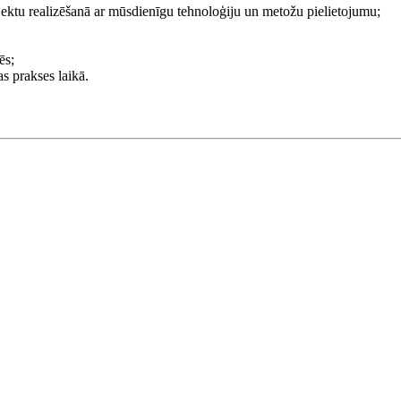
ojektu realizēšanā ar mūsdienīgu tehnoloģiju un metožu pielietojumu;
ēs;
s prakses laikā.