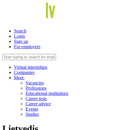
Search
Login
Sign up
For employers
Virtual internships
Companies
More
Vacancies
Professions
Educational institutions
Career tests
Career advice
Events
Studies
Lietvedis