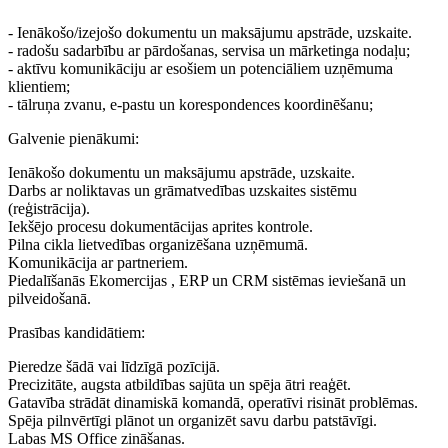
- Ienākošo/izejošo dokumentu un maksājumu apstrāde, uzskaite.
- radošu sadarbību ar pārdošanas, servisa un mārketinga nodaļu;
- aktīvu komunikāciju ar esošiem un potenciāliem uzņēmuma
klientiem;
- tālruņa zvanu, e-pastu un korespondences koordinēšanu;
Galvenie pienākumi:
Ienākošo dokumentu un maksājumu apstrāde, uzskaite.
Darbs ar noliktavas un grāmatvedības uzskaites sistēmu
(reģistrācija).
Iekšējo procesu dokumentācijas aprites kontrole.
Pilna cikla lietvedības organizēšana uzņēmumā.
Komunikācija ar partneriem.
Piedalīšanās Ekomercijas , ERP un CRM sistēmas ieviešanā un
pilveidošanā.
Prasības kandidātiem:
Pieredze šādā vai līdzīgā pozīcijā.
Precizitāte, augsta atbildības sajūta un spēja ātri reaģēt.
Gatavība strādāt dinamiskā komandā, operatīvi risināt problēmas.
Spēja pilnvērtīgi plānot un organizēt savu darbu patstāvīgi.
Labas MS Office zināšanas.