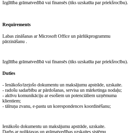
Izglītība grāmatvedībā vai finansēs (tiks uzskatīta par priekšrocību).
Requirements
Labas zināšanas ar Microsoft Office un pārlūkprogrammu
pārzināšanu .
Izglītība grāmatvedībā vai finansēs (tiks uzskatīta par priekšrocību).
Duties
- Ienākošo/izejošo dokumentu un maksājumu apstrāde, uzskaite.
- radošu sadarbību ar pārdošanas, servisa un mārketinga nodaļu;
- aktīvu komunikāciju ar esošiem un potenciāliem uzņēmuma
klientiem;
- tālruņa zvanu, e-pastu un korespondences koordinēšanu;
Ienākošo dokumentu un maksājumu apstrāde, uzskaite.
Darbs ar noliktavas un grāmatvedības uzskaites sistēmu