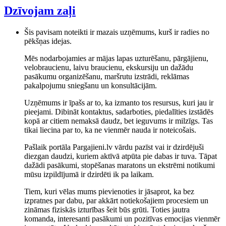
Dzīvojam zaļi
Šis pavisam noteikti ir mazais uzņēmums, kurš ir radies no
pēkšņas idejas.
Mēs nodarbojamies ar mājas lapas uzturēšanu, pārgājienu,
velobraucienu, laivu braucienu, ekskursiju un dažādu
pasākumu organizēšanu, maršrutu izstrādi, reklāmas
pakalpojumu sniegšanu un konsultācijām.
Uzņēmums ir īpašs ar to, ka izmanto tos resursus, kuri jau ir
pieejami. Dibināt kontaktus, sadarboties, piedalīties izstādēs
kopā ar citiem nemaksā daudz, bet ieguvums ir milzīgs. Tas
tikai liecina par to, ka ne vienmēr nauda ir noteicošais.
Pašlaik portāla Pargajieni.lv vārdu pazīst vai ir dzirdējuši
diezgan daudzi, kuriem aktīvā atpūta pie dabas ir tuva. Tāpat
dažādi pasākumi, stopēšanas maratons un ekstrēmi notikumi
mūsu izpildījumā ir dzirdēti ik pa laikam.
Tiem, kuri vēlas mums pievienoties ir jāsaprot, ka bez
izpratnes par dabu, par akkārt notiekošajiem procesiem un
zināmas fiziskās izturības šeit būs grūti. Toties jautra
komanda, interesanti pasākumi un pozitīvas emocijas vienmēr