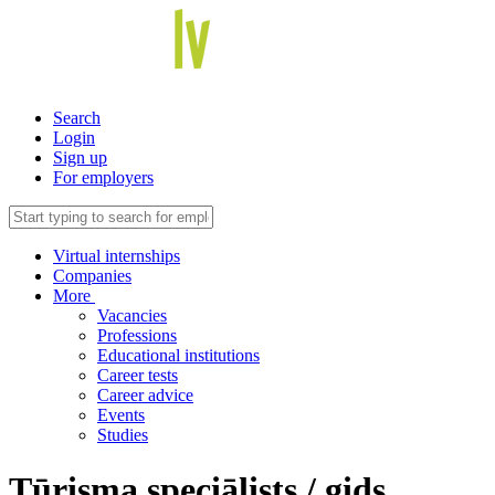
Search
Login
Sign up
For employers
Virtual internships
Companies
More
Vacancies
Professions
Educational institutions
Career tests
Career advice
Events
Studies
Tūrisma speciālists / gids