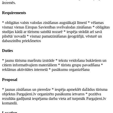
ārzemēs.
Requirements
* obligātas valsts valodas zināšanas augstākajā līmenī * vēlamas
vismaz vienas Eiropas Savienības svešvalodas zināšanas * obligātas
studijas kādā ar tūrismu saistītā nozarē * iespēja strādāt arī savā
pilsētā/ novadā * vismaz pamatzināšanas ģeogrāfijā, vēsturē un
dabaszinību priekšmetos
Duties
* jaunu tūrisma maršrutu izstrāde * tekstu veidošana bukletiem un
citiem informatīvajiem materiāliem * tūristu grupu pavadīšana *
reklāmas aktivitātes internetā * pasākumu organizēšana
Proposal
* jaunas zināšanas un pieredze * iespēja apmeklēt dažādus tūrisma
objektus Pargajieni.lv organizēto pasākumu ietvaros * pozitīva
rezultāta gadījumā iespējama darba vieta arī turpmāk Pargajieni.lv
komandā.
Location