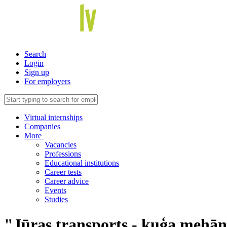
Search
Login
Sign up
For employers
Virtual internships
Companies
More
Vacancies
Professions
Educational institutions
Career tests
Career advice
Events
Studies
"Jūras transports - kuģa mehā