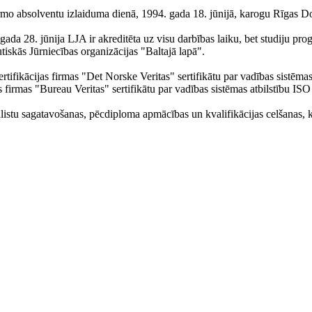
irmo absolventu izlaiduma dienā, 1994. gada 18. jūnijā, karogu Rīgas Do
1. gada 28. jūnija LJA ir akreditēta uz visu darbības laiku, bet studiju
utiskās Jūrniecības organizācijas "Baltajā lapā".
tifikācijas firmas "Det Norske Veritas" sertifikātu par vadības sistēma
s firmas "Bureau Veritas" sertifikātu par vadības sistēmas atbilstību 
iālistu sagatavošanas, pēcdiploma apmācības un kvalifikācijas celšanas, 