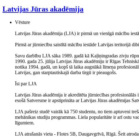
Latvijas Jūras akadēmija
Vēsture
Latvijas Jūras akadēmija (LJA) ir pirmā un vienīgā mācību iestāde
Pirmā ar jūrniecību saistītā mācību iestāde Latvijas teritorijā 
Savu darbību LJA sāka 1989. gadā kā Kaļiņingradas zivju rūpniec
1990. gada 25. jūlija Latvijas Jūras akadēmiju ir Rīgas Tehniskā
notika 1994. gadā, un kopš tā laika augstākā līmeņa profesionālo
Latvijas, gan starptautiskajā darba tirgū ir pieaugošs.
Īsi par LJA
Latvijas Jūras akadēmija ir akreditēta jūrniecības profesionālās 
esošā Satversme ir apstiprināta ar Latvijas Jūras akadēmijas S
LJA pašreiz studē vairāk kā 750 studentu, no tiem aptuveni tre
mehānikas studiju programmas. Liela popularitāte ir arī ostu va
līgumiem.
LJA atrašanās vieta - Flotes 5B, Daugavgrīvā, Rīgā. Šeit atrod