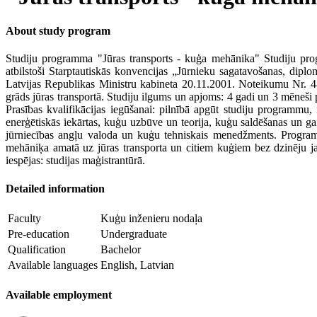
About study program
Studiju programma "Jūras transports - kuģa mehānika" Studiju pr
atbilstoši Starptautiskās konvencijas „Jūrnieku sagatavošanas, diplo
Latvijas Republikas Ministru kabineta 20.11.2001. Noteikumu Nr. 482
grāds jūras transportā. Studiju ilgums un apjoms: 4 gadi un 3 mēneši 
Prasības kvalifikācijas iegūšanai: pilnībā apgūt studiju programmu,
enerģētiskās iekārtas, kuģu uzbūve un teorija, kuģu saldēšanas un g
jūrniecības angļu valoda un kuģu tehniskais menedžments. Program
mehāniķa amatā uz jūras transporta un citiem kuģiem bez dzinēju ja
iespējas: studijas maģistrantūrā.
Detailed information
Faculty
Kuģu inženieru nodaļa
Pre-education
Undergraduate
Qualification
Bachelor
Available languages
English, Latvian
Available employment