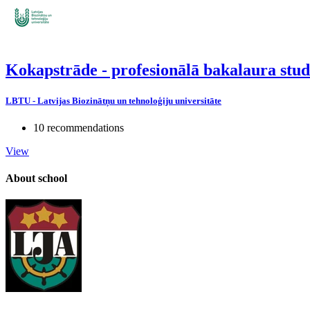
Kokapstrāde - profesionālā bakalaura st
LBTU - Latvijas Biozinātņu un tehnoloģiju universitāte
10 recommendations
View
About school