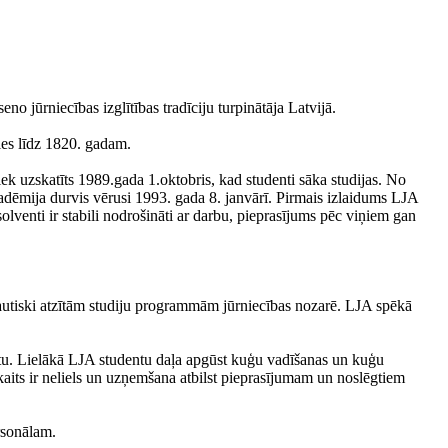
no jūrniecības izglītības tradīciju turpinātāja Latvijā.
sies līdz 1820. gadam.
ek uzskatīts 1989.gada 1.oktobris, kad studenti sāka studijas. No
akadēmija durvis vērusi 1993. gada 8. janvārī. Pirmais izlaidums LJA
olventi ir stabili nodrošināti ar darbu, pieprasījums pēc viņiem gan
arptautiski atzītām studiju programmām jūrniecības nozarē. LJA spēkā
entu. Lielākā LJA studentu daļa apgūst kuģu vadīšanas un kuģu
kaits ir neliels un uzņemšana atbilst pieprasījumam un noslēgtiem
rsonālam.