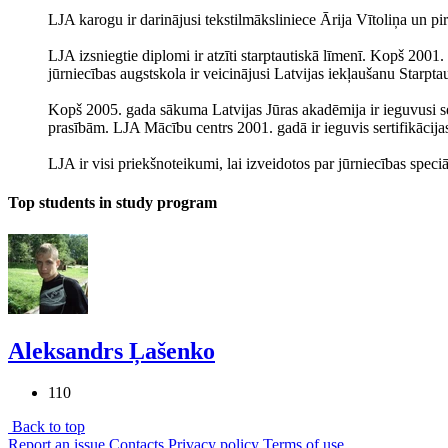
LJA karogu ir darinājusi tekstilmāksliniece Ārija Vītoliņa un p
LJA izsniegtie diplomi ir atzīti starptautiskā līmenī. Kopš 200
jūrniecības augstskola ir veicinājusi Latvijas iekļaušanu Starpta
Kopš 2005. gada sākuma Latvijas Jūras akadēmija ir ieguvusi ser
prasībām. LJA Mācību centrs 2001. gadā ir ieguvis sertifikācija
LJA ir visi priekšnoteikumi, lai izveidotos par jūrniecības spec
Top students in study program
Aleksandrs Ļašenko
110
Back to top
Report an issue
Contacts
Privacy policy
Terms of use