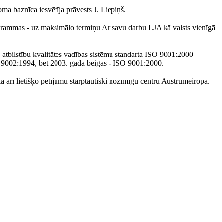
ma baznīca iesvētīja prāvests J. Liepiņš.
 programmas - uz maksimālo termiņu Ar savu darbu LJA kā valsts vienīgā
s atbilstību kvalitātes vadības sistēmu standarta ISO 9001:2000
ISO 9002:1994, bet 2003. gada beigās - ISO 9001:2000.
kā arī lietišķo pētījumu starptautiski nozīmīgu centru Austrumeiropā.