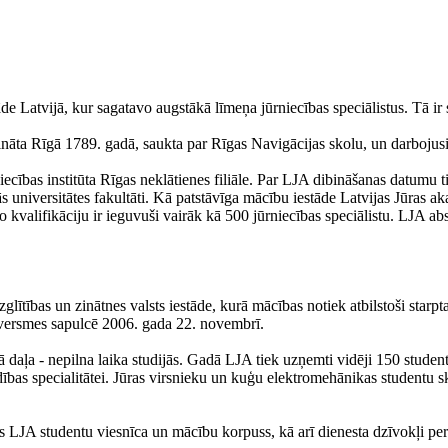
 Latvijā, kur sagatavo augstākā līmeņa jūrniecības speciālistus. Tā ir se
dibināta Rīgā 1789. gadā, saukta par Rīgas Navigācijas skolu, un darboju
ības institūta Rīgas neklātienes filiāle. Par LJA dibināšanas datumu ti
s universitātes fakultāti. Kā patstāvīga mācību iestāde Latvijas Jūras 
 kvalifikāciju ir ieguvuši vairāk kā 500 jūrniecības speciālistu. LJA abs
izglītības un zinātnes valsts iestāde, kurā mācības notiek atbilstoši st
atversmes sapulcē 2006. gada 22. novembrī.
šā daļa - nepilna laika studijās. Gadā LJA tiek uzņemti vidēji 150 stud
dības specialitātei. Jūras virsnieku un kuģu elektromehānikas studentu s
as LJA studentu viesnīca un mācību korpuss, kā arī dienesta dzīvokļi pe