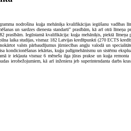
ogramma nodrošina kuģa mehāniķa kvalifikācijas iegūšanu vadības l
mēšanas un sardzes dienesta standarti” prasībām, kā arī otrā līmeņa pro
 prasībām. Iegūstamā kvalifikācija: kuģa mehāniķis, piektā līmeņa pro
pilna laika studijas, vismaz 182 Latvijas kredītpunkti (270 ECTS kredītp
 nokārtot valsts pārbaudījumus jūrniecības angļu valodā un specialitā
aisa kondicionēšanas iekārtas, kuģu palīgmehānismu un sistēmu ekspluat
mā ir iekļauta vismaz 6 mēnešu ilga jūras prakse un kuģa remonta 
udas ierobežojumiem, kā arī inženiera jeb superintendanta darbs krast