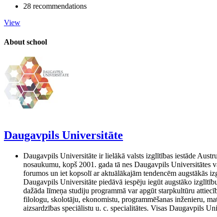
28 recommendations
View
About school
Daugavpils Universitāte
Daugavpils Universitāte ir lielākā valsts izglītības iestāde Au
nosaukumu, kopš 2001. gada tā nes Daugavpils Universitātes vār
forumos un iet kopsolī ar aktuālākajām tendencēm augstākās izgl
Daugavpils Universitāte piedāvā iespēju iegūt augstāko izglītī
dažāda līmeņa studiju programmā var apgūt starpkultūru attiecību
filologu, skolotāju, ekonomistu, programmēšanas inženieru, matem
aizsardzības speciālistu u. c. specialitātes. Visas Daugavpils U