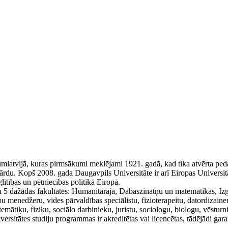
strumlatvijā, kuras pirmsākumi meklējami 1921. gadā, kad tika atvērta pe
du. Kopš 2008. gada Daugavpils Universitāte ir arī Eiropas Universitāšu
ītības un pētniecības politikā Eiropā.
bu 5 dažādās fakultātēs: Humanitārajā, Dabaszinātņu un matemātikas, Izg
 menedžeru, vides pārvaldības speciālistu, fizioterapeitu, datordizainer
ātiķu, fiziķu, sociālo darbinieku, juristu, sociologu, biologu, vēsturni
niversitātes studiju programmas ir akreditētas vai licencētas, tādējādi 