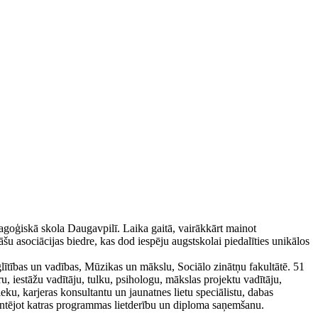
dagoģiskā skola Daugavpilī. Laika gaitā, vairākkārt mainot
 asociācijas biedre, kas dod iespēju augstskolai piedalīties unikālos
lītības un vadības, Mūzikas un mākslu, Sociālo zinātņu fakultātē. 51
u, iestāžu vadītāju, tulku, psihologu, mākslas projektu vadītāju,
eku, karjeras konsultantu un jaunatnes lietu speciālistu, dabas
garantējot katras programmas lietderību un diploma saņemšanu.