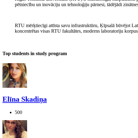
pētniecību un inovāciju un tehnoloģiju pārnesi, tādējādi zinātn
RTU mērķtiecīgi attīsta savu infrastruktūru, Ķīpsalā būvējot La
koncentrētas visas RTU fakultātes, moderns laboratoriju korpuss
Top students in study program
Elīna Skadiņa
500