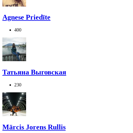
Agnese Priedīte
400
Татьяна Выговская
230
Mārcis Jorens Rullis