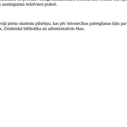
es sasniegumus iedzīvinot praksē.
tvijā pirmo studentu pilsētiņu, kas pēc būvniecības pabeigšanas kļūs par
, Zinātniskā bibliotēka un administratīvās ēkas.