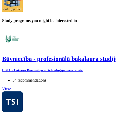
Study programs you might be interested in
Būvniecība - profesionālā bakalaura stud
LBTU - Latvijas Biozinātņu un tehnoloģiju universitāte
34 recommendations
View