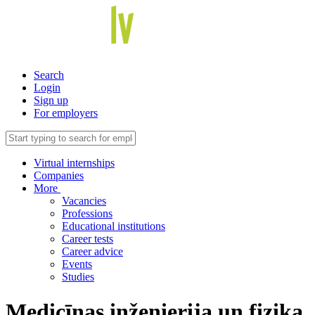
Search
Login
Sign up
For employers
Virtual internships
Companies
More
Vacancies
Professions
Educational institutions
Career tests
Career advice
Events
Studies
Medicīnas inženierija un fizika