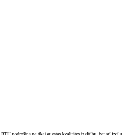
TU nodrošina ne tikai augstas kvalitātes izglītību, bet arī izcilu